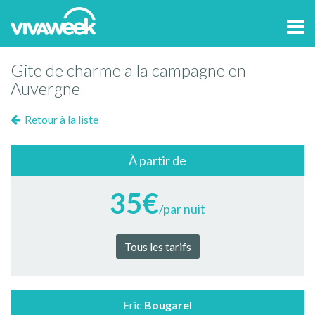
Tog
navi
Gite de charme a la campagne en
Auvergne
Retour à la liste
À partir de
35€
/par nuit
Tous les tarifs
Eric
Bougarel