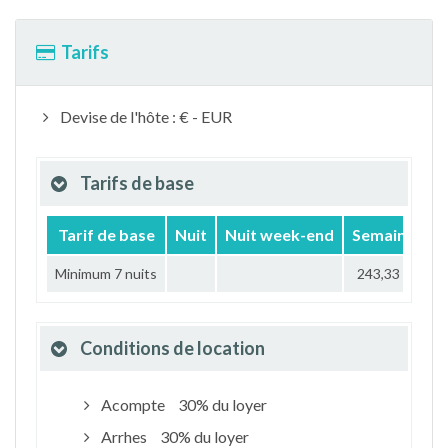
Tarifs
Devise de l'hôte : € - EUR
Tarifs de base
Tarif de base
Nuit
Nuit week-end
Semaine
M
Minimum 7 nuits
243,33 €
Conditions de location
Acompte
30% du loyer
Arrhes
30% du loyer