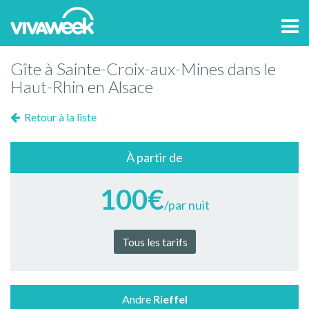
Tog
navi
Gîte à Sainte-Croix-aux-Mines dans le
Haut-Rhin en Alsace
Retour à la liste
À partir de
100€
/par nuit
Tous les tarifs
Andre
Rieffel