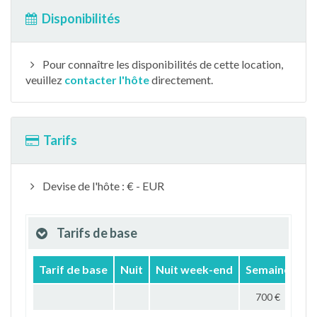
Disponibilités
Pour connaître les disponibilités de cette location,
veuillez
contacter l'hôte
directement.
Tarifs
Devise de l'hôte : € - EUR
Tarifs de base
Tarif de base
Nuit
Nuit week-end
Semaine
Mo
700 €