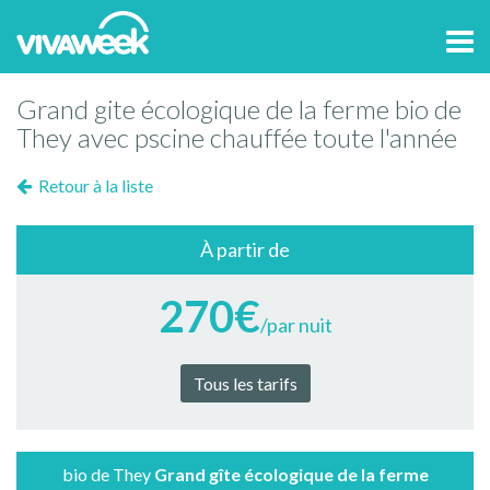
Tog
navi
Grand gite écologique de la ferme bio de
They avec pscine chauffée toute l'année
Retour à la liste
À partir de
270€
/par nuit
Tous les tarifs
bio de They
Grand gîte écologique de la ferme