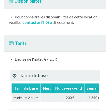
Disponibilités
Pour connaître les disponibilités de cette location,
veuillez
contacter l'hôte
directement.
Tarifs
Devise de l'hôte : € - EUR
Tarifs de base
Tarif de base
Nuit
Nuit week-end
Semaine
M
Minimum 2 nuits
1 200 €
1 890 €