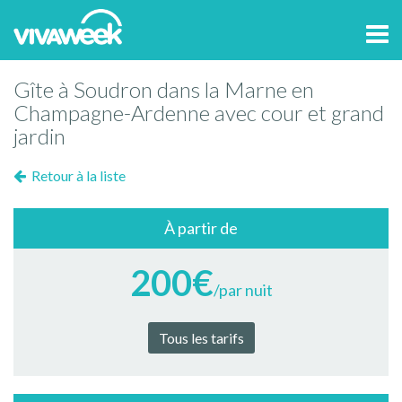
Tog
navi
Gîte à Soudron dans la Marne en
Champagne-Ardenne avec cour et grand
jardin
Retour à la liste
À partir de
200€
/par nuit
Tous les tarifs