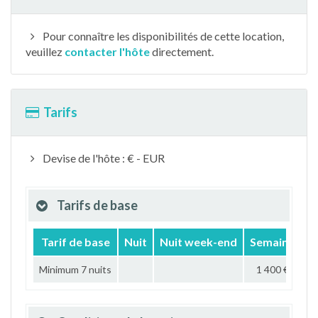
Pour connaître les disponibilités de cette location,
veuillez
contacter l'hôte
directement.
Tarifs
Devise de l'hôte : € - EUR
Tarifs de base
Tarif de base
Nuit
Nuit week-end
Semaine
M
Minimum 7 nuits
1 400 €