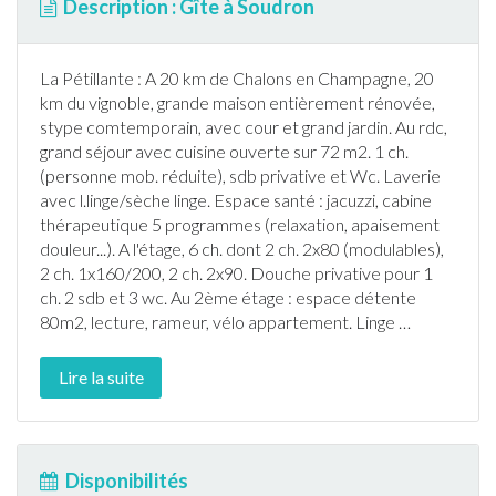
Description : Gîte à Soudron
La Pétillante : A 20 km de Chalons en Champagne, 20
km du vignoble, grande maison entièrement rénovée,
stype comtemporain, avec cour et grand
jardin
. Au rdc,
grand séjour avec cuisine ouverte sur 72 m2. 1 ch.
(personne mob. réduite), sdb privative et Wc. Laverie
avec l.linge/sèche linge. Espace santé :
jacuzzi
, cabine
thérapeutique 5 programmes (relaxation, apaisement
douleur...). A l'étage, 6 ch. dont 2 ch. 2x80 (modulables),
2 ch. 1x160/200, 2 ch. 2x90. Douche privative pour 1
ch. 2 sdb et 3 wc. Au 2ème étage : espace détente
80m2, lecture, rameur, vélo appartement. Linge
…
Lire la suite
Disponibilités