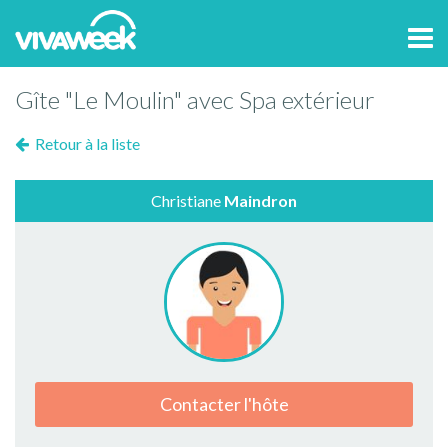
Tog
navi
Gîte "Le Moulin" avec Spa extérieur
Retour à la liste
Christiane
Maindron
Contacter l'hôte