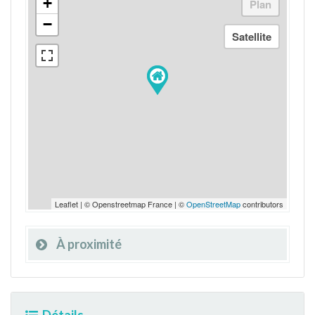
+
−
Leaflet | © Openstreetmap France | ©
OpenStreetMap
contributors
À proximité