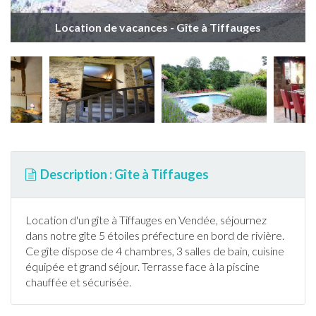
Location de vacances - Gîte à Tiffauges
Description : Gîte à Tiffauges
Location d'un
gîte
à
Tiffauges
en
Vendée
, séjournez
dans notre
gîte
5 étoiles préfecture en bord de rivière.
Ce
gîte
dispose de 4 chambres, 3 salles de bain, cuisine
équipée et grand séjour.
Terrasse
face à la
piscine
chauffée et sécurisée.