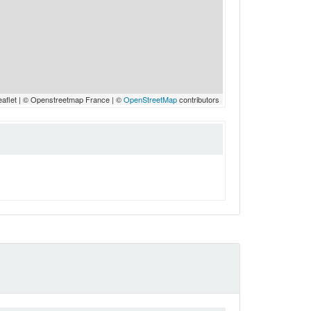
eaflet | © Openstreetmap France | ©
OpenStreetMap
contributors