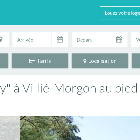
Louez votre log
V
Tarifs
Localisation
" à Villié-Morgon au pied 