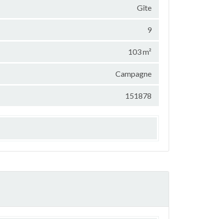
Gîte
9
103 m²
Campagne
151878