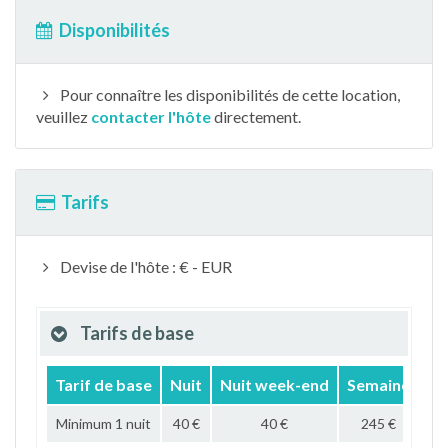
Disponibilités
Pour connaître les disponibilités de cette location,
veuillez
contacter l'hôte
directement.
Tarifs
Devise de l'hôte : € - EUR
Tarifs de base
Tarif de base
Nuit
Nuit week-end
Semaine
Mo
Minimum 1 nuit
40 €
40 €
245 €
96