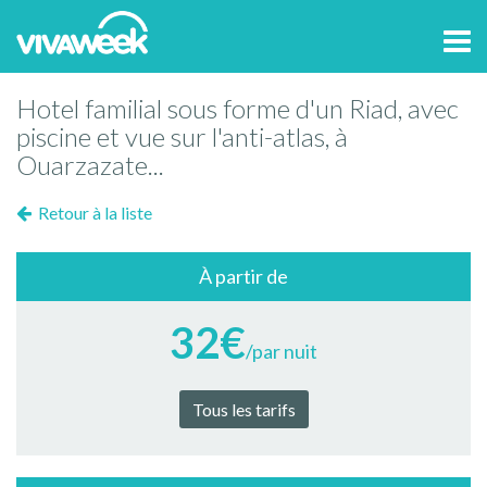
Tog
navi
Hotel familial sous forme d'un Riad, avec
piscine et vue sur l'anti-atlas, à
Ouarzazate...
Retour à la liste
À partir de
32€
/par nuit
Tous les tarifs