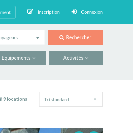
Inscription
Connexion
ement
Rechercher
oyageurs
Equipements
Activités
Ordre
9 locations
Tri standard
de
tri