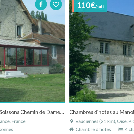
110€
/nuit
Chambres à la ferme Coucy le Chateau Laon Soissons Chemin de Dames Chauny calme
Chambres d'hotes au Manoir
rance, France
Vauciennes (21 km), Oise, Pi
sonnes
Chambre d'hôtes
4 ch