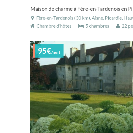
Fère-en-Tardenois (30 km), Aisne, Picardie, Hau
Chambre d'hôtes
5 chambres
22 pe
95€
/nuit