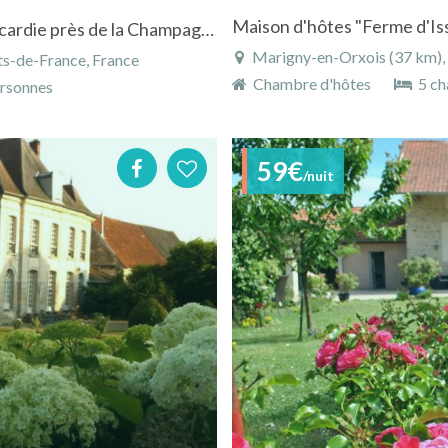
Maison de charme à Fère-en-Tardenois en Picardie près de la Champagne avec piscine chauffée
Marigny-en-Orxois (37 km), A
ts-de-France, France
Chambre d'hôtes
5 ch
rsonnes
59€
/nuit