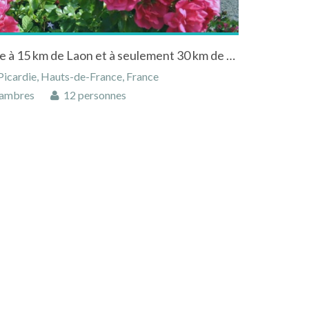
La Besace située dans l'Aisne à 15 km de Laon et à seulement 30 km de Reims.
 Picardie, Hauts-de-France, France
ambres
12 personnes