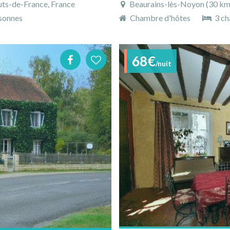
uts-de-France, France
Beaurains-lès-Noyon (30 km),
sonnes
Chambre d'hôtes
3 ch
68€
/nuit