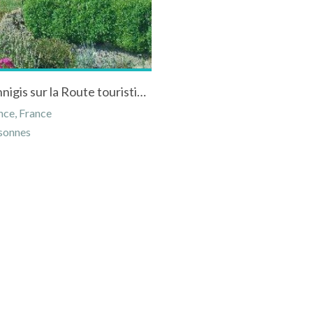
Chambres d'hôtes "Ferme du Château" à Connigis sur la Route touristique du Champagne
nce, France
sonnes