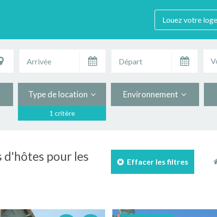
Louez votre log
V
Type de location
Environnement
1 critère
 d'hôtes pour les
Effacer les filtres