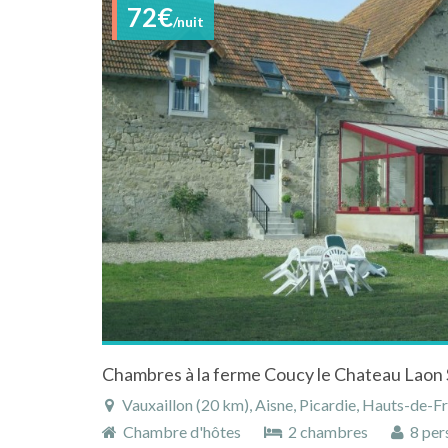
72€
/nuit
Vauxaillon (20 km), Aisne, Picardie, Hauts-de-F
Chambre d'hôtes
2 chambres
8 per