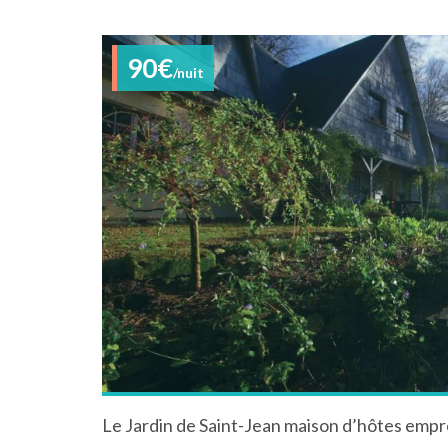
90€
/nuit