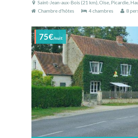
Saint-Jean-aux-Bois (21 km), Oise, Picardie, Ha
Chambre d'hôtes
4 chambres
8 per
75€
/nuit