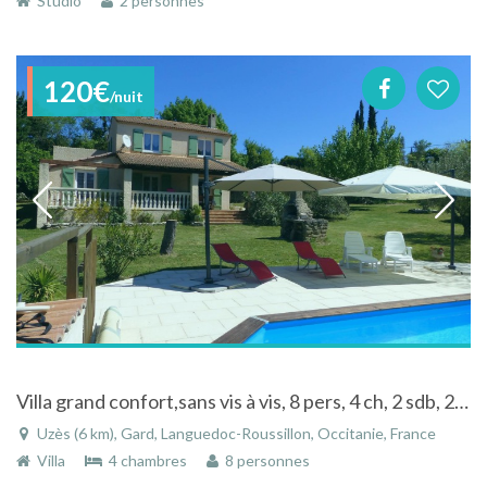
Studio
2 personnes
120€
/nuit
Villa grand confort,sans vis à vis, 8 pers, 4 ch, 2 sdb, 2 wc,trés bien équipée
Uzès (6 km), Gard, Languedoc-Roussillon, Occitanie, France
Villa
4 chambres
8 personnes