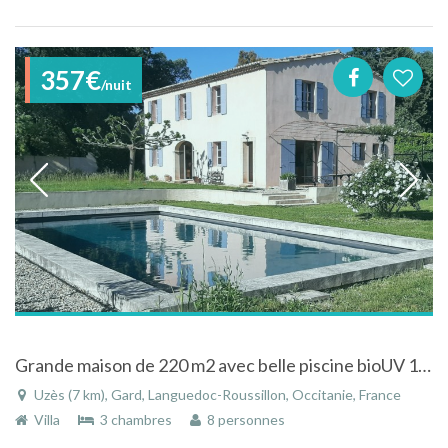
357€
/nuit
Grande maison de 220 m2 avec belle piscine bioUV 11x5 et jardin méditerranéen de 1800 m2, à 5km d'Uzès
Uzès (7 km), Gard, Languedoc-Roussillon, Occitanie, France
Villa
3 chambres
8 personnes