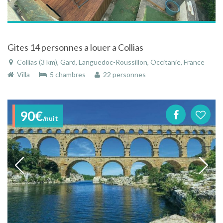
Gites 14 personnes a louer a Collias
Collias (3 km), Gard, Languedoc-Roussillon, Occitanie, France
Villa
5 chambres
22 personnes
90€
/nuit