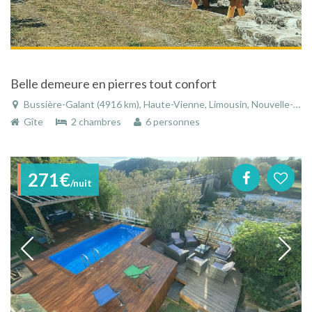
Belle demeure en pierres tout confort
Bussière-Galant (4916 km), Haute-Vienne, Limousin, Nouvelle-Aquitaine, France
Gîte
2 chambres
6 personnes
271€
/nuit