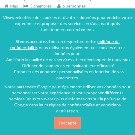
Mas
3 chambres
6 personnes
Vivaweek utilise des cookies et d'autres données pour enrichir votre
expérience et proposer des services en s'assurant qu'ils
fonctionnent correctement.
Si vous acceptez, tout en respectant notre
politique de
confidentialité
, nous utiliserons également ces cookies et ces
données pour :
- Améliorer la qualité de nos services et en développer de nouveaux.
- Diffuser des annonces en évaluant leur efficacité.
- Proposer des annonces personnalisées en fonction de vos
paramètres.
Notre partenaire Google peut également utiliser vos données pour
personnaliser votre expérience et vous proposer différents
services. Vous trouverez plus d'informations sur la politique de
Google dans leurs
règles de confidentialité et conditions
d'utilisation
.
Hôtel de charme en Provence - 4 piscines - 1 restaurant
J'accepte
Cabrières (9 km), Hérault, Languedoc-Roussillon, Occitanie, France
Hôtel - Auberge
1 chambre
2 personnes