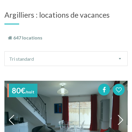
Argilliers : locations de vacances
647 locations
Ordre
Tri standard
de
tri
80€
/nuit