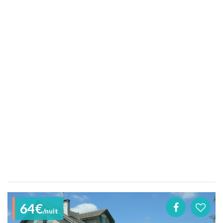
64€
/nuit