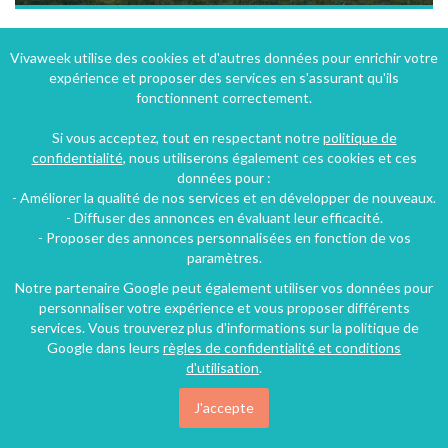
Gîte à Vic-Fezensac dans le Gers en Midi-Pyrénées avec vue panoramique sur la campagne Gersoise
Vivaweek utilise des cookies et d'autres données pour enrichir votre
expérience et proposer des services en s'assurant qu'ils
Vic-Fezensac (41 km), Gers, Midi-Pyrénées, France
fonctionnent correctement.
Gîte
3 chambres
7 personnes
Si vous acceptez, tout en respectant notre
politique de
confidentialité
, nous utiliserons également ces cookies et ces
données pour :
2.879€
- Améliorer la qualité de nos services et en développer de nouveaux.
/nuit
- Diffuser des annonces en évaluant leur efficacité.
- Proposer des annonces personnalisées en fonction de vos
paramètres.
Notre partenaire Google peut également utiliser vos données pour
personnaliser votre expérience et vous proposer différents
services. Vous trouverez plus d'informations sur la politique de
Google dans leurs
règles de confidentialité et conditions
d'utilisation
.
J'accepte