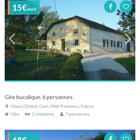
15€
/nuit
Gite bucolique, 6 personnes.
Dému (33 km), Gers, Midi-Pyrénées, France
Gîte
3 chambres
7 personnes
68€