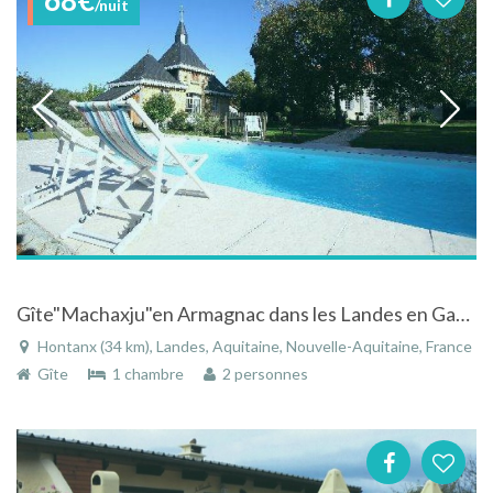
/nuit
Gîte"Machaxju"en Armagnac dans les Landes en Gascogne avec piscine, spa
Hontanx (34 km), Landes, Aquitaine, Nouvelle-Aquitaine, France
Gîte
1 chambre
2 personnes