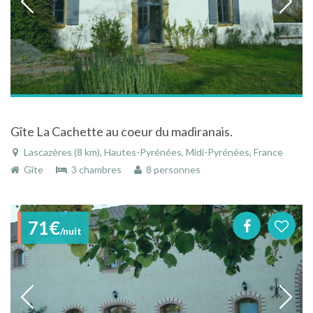
Gîte La Cachette au coeur du madiranais.
Lascazères (8 km), Hautes-Pyrénées, Midi-Pyrénées, France
Gîte
3 chambres
8 personnes
71€
/nuit