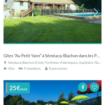
Gîtes "Au Petit Yann" à Séméacq-Blachon dans les Pyrénées-Atlantiques en Aquitaine
Séméacq-Blachon (5 km), Pyrénées-Atlantiques, Aquitaine, Nouvelle-Aquitaine, France
Gîte
4 chambres
8 personnes
25€
/nuit