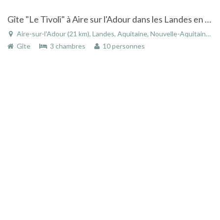
Gîte "Le Tivoli" à Aire sur l'Adour dans les Landes en Aquitaine avec belle vue
Aire-sur-l'Adour (21 km), Landes, Aquitaine, Nouvelle-Aquitaine, France
Gîte
3 chambres
10 personnes