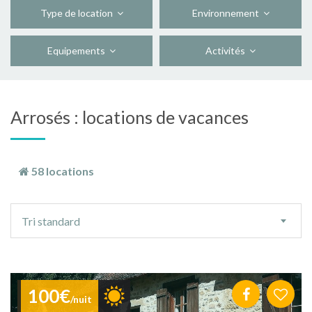
Type de location
Environnement
Equipements
Activités
Arrosés : locations de vacances
58 locations
Ordre
Tri standard
de
tri
100€
/nuit