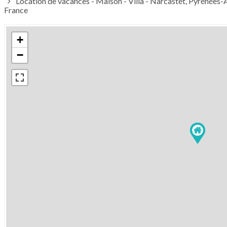
Location de vacances - Maison - Villa - Narcastet, Pyrénées-A
France
+
−