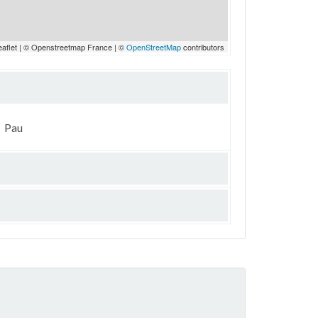
eaflet | © Openstreetmap France | ©
OpenStreetMap
contributors
Pau