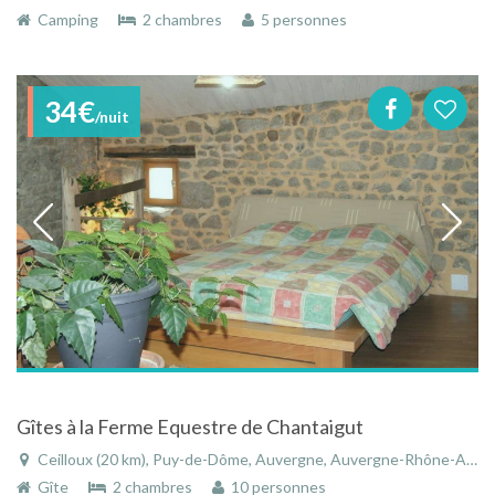
Camping
2 chambres
5 personnes
34€
/nuit
Gîtes à la Ferme Equestre de Chantaigut
Ceilloux (20 km), Puy-de-Dôme, Auvergne, Auvergne-Rhône-Alpes, France
Gîte
2 chambres
10 personnes