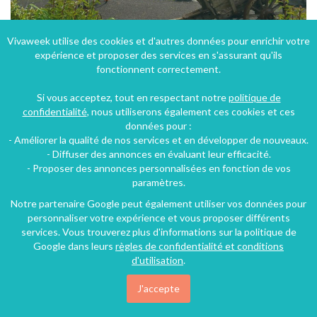
Vivaweek utilise des cookies et d'autres données pour enrichir votre
expérience et proposer des services en s'assurant qu'ils
La ferme de chadet, chambres d'hôtes et gîte de séjour dans un cadre inoubliable
fonctionnent correctement.
Seychalles (26 km), Puy-de-Dôme, Auvergne, Auvergne-Rhône-Alpes, France
Si vous acceptez, tout en respectant notre
politique de
Chambre d'hôtes
10 chambres
10 personnes
confidentialité
, nous utiliserons également ces cookies et ces
données pour :
- Améliorer la qualité de nos services et en développer de nouveaux.
57€
- Diffuser des annonces en évaluant leur efficacité.
/nuit
- Proposer des annonces personnalisées en fonction de vos
paramètres.
Notre partenaire Google peut également utiliser vos données pour
personnaliser votre expérience et vous proposer différents
services. Vous trouverez plus d'informations sur la politique de
Google dans leurs
règles de confidentialité et conditions
d'utilisation
.
J'accepte