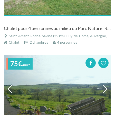
Chalet pour 4 personnes au milieu du Parc Naturel Régional Livradois-Forez
Saint-Amant-Roche-Savine (25 km), Puy-de-Dôme, Auvergne, Auvergne-Rhône-Alpes, France
Chalet
2 chambres
4 personnes
75€
/nuit