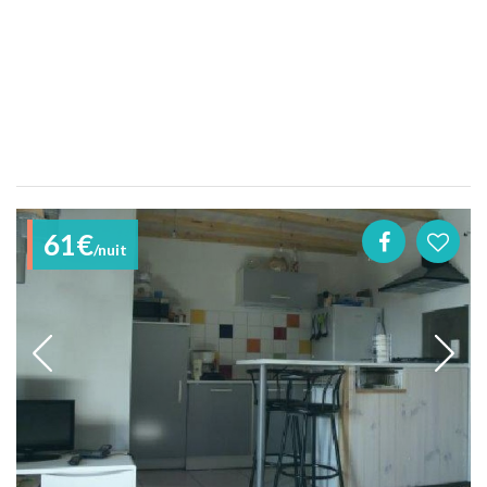
61€
/nuit