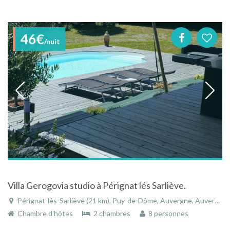
46€
/nuit
Villa Gerogovia studio à Pérignat lés Sarliève.
Pérignat-lès-Sarliève (21 km), Puy-de-Dôme, Auvergne, Auvergne-Rhône-Alpes, France
Chambre d'hôtes
2 chambres
8 personnes