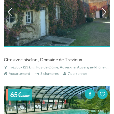
Gite avec piscine , Domaine de Trezioux
Trézioux (23 km), Puy-de-Dôme, Auvergne, Auvergne-Rhône-Alpes, France
Appartement
3 chambres
7 personnes
65€
/nuit