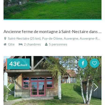
Ancienne ferme de montagne à Saint-Nectaire dans le parc des volcans d'Auvergne
Saint-Nectaire (25 km), Puy-de-Dôme, Auvergne, Auvergne-Rhône-Alpes, France
Gîte
2 chambres
5 personnes
43€
/nuit