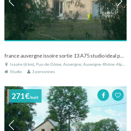
france auvergne issoire sortie 13 A75 studio ideal pour balades moto etape pour cote mediteranéenne
Issoire (6 km), Puy-de-Dôme, Auvergne, Auvergne-Rhône-Alpes, France
Studio
3 personnes
271€
/nuit