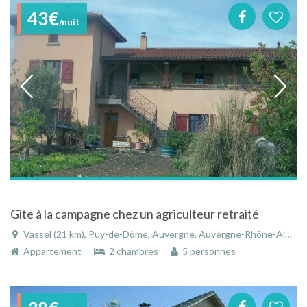
43€
/nuit
Gite à la campagne chez un agriculteur retraité
Vassel (21 km), Puy-de-Dôme, Auvergne, Auvergne-Rhône-Alpes, France
Appartement
2 chambres
5 personnes