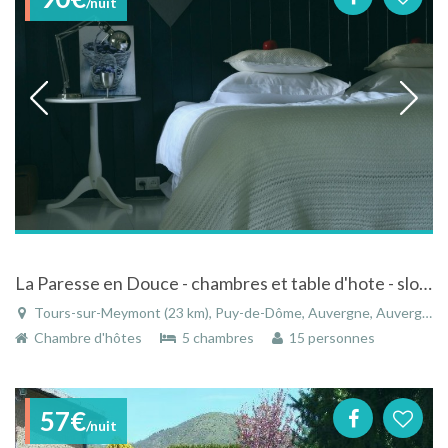
/nuit
La Paresse en Douce - chambres et table d'hote - slow down, stay a while...
Tours-sur-Meymont (23 km), Puy-de-Dôme, Auvergne, Auvergne-Rhône-Alpes, France
Chambre d'hôtes
5 chambres
15 personnes
57€
/nuit