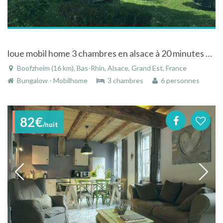
loue mobil home 3 chambres en alsace à 20 minutes EUROPA PARK
Boofzheim (16 km), Bas-Rhin, Alsace, Grand Est, France
Bungalow - Mobilhome
3 chambres
6 personnes
82€
/nuit