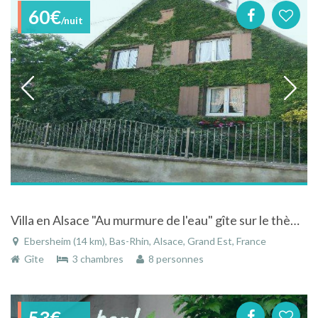
60€
/nuit
Villa en Alsace "Au murmure de l'eau" gîte sur le thème de l'eau et de la nature
Ebersheim (14 km), Bas-Rhin, Alsace, Grand Est, France
Gîte
3 chambres
8 personnes
53€