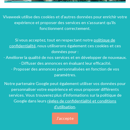
Aux pieds des vignes et châteaux
Vivaweek utilise des cookies et d'autres données pour enrichir votre
expérience et proposer des services en s'assurant qu'ils
Bergheim (16 km), Haut-Rhin, Alsace, Grand Est, France
fonctionnent correctement.
Gîte
2 personnes
Si vous acceptez, tout en respectant notre
politique de
confidentialité
, nous utiliserons également ces cookies et ces
données pour :
54€
- Améliorer la qualité de nos services et en développer de nouveaux.
/nuit
- Diffuser des annonces en évaluant leur efficacité.
- Proposer des annonces personnalisées en fonction de vos
paramètres.
Notre partenaire Google peut également utiliser vos données pour
personnaliser votre expérience et vous proposer différents
services. Vous trouverez plus d'informations sur la politique de
Google dans leurs
règles de confidentialité et conditions
d'utilisation
.
J'accepte