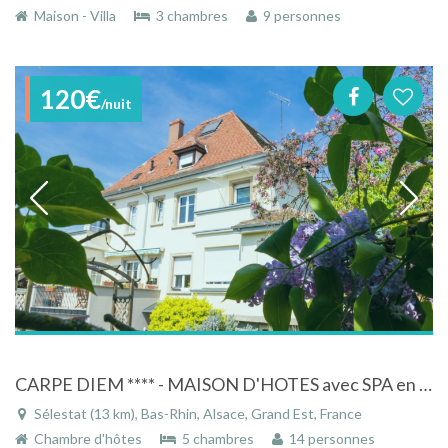
Maison - Villa
3 chambres
9 personnes
120€
/nuit
CARPE DIEM **** - MAISON D'HOTES avec SPA en centre Alsace, idéalement située
Sélestat (13 km), Bas-Rhin, Alsace, Grand Est, France
Chambre d'hôtes
5 chambres
14 personnes