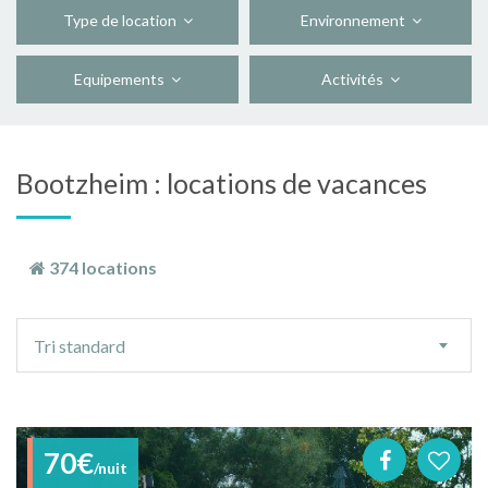
Type de location
Environnement
Equipements
Activités
Bootzheim : locations de vacances
374 locations
Ordre
Tri standard
de
tri
70€
/nuit