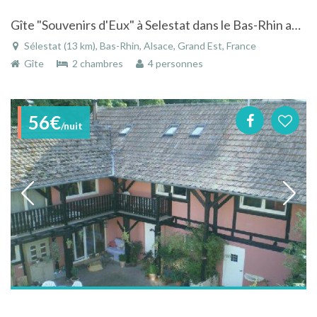
Gîte "Souvenirs d'Eux" à Selestat dans le Bas-Rhin au centre de l'Alsace
Sélestat (13 km), Bas-Rhin, Alsace, Grand Est, France
Gîte
2 chambres
4 personnes
56€
/nuit