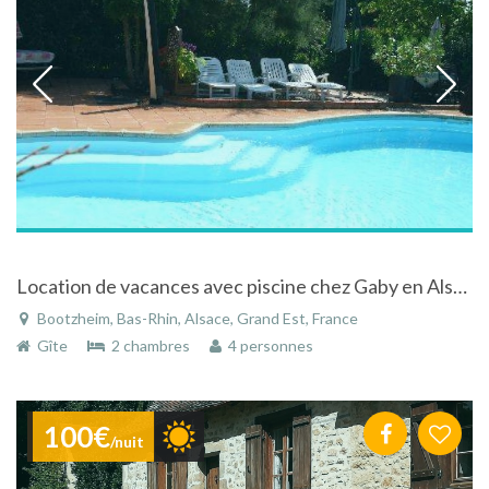
Location de vacances avec piscine chez Gaby en Alsace
Bootzheim, Bas-Rhin, Alsace, Grand Est, France
Gîte
2 chambres
4 personnes
100€
/nuit