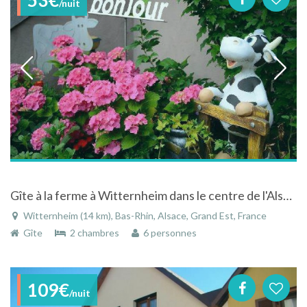
/nuit
Gîte à la ferme à Witternheim dans le centre de l'Alsace
Witternheim (14 km), Bas-Rhin, Alsace, Grand Est, France
Gîte
2 chambres
6 personnes
109€
/nuit