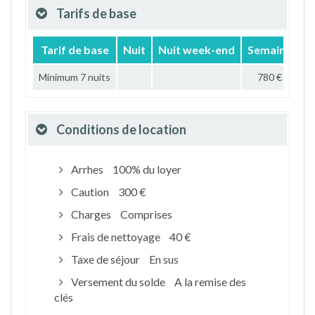
Tarifs de base
Tarif de base
Nuit
Nuit week-end
Semaine
M
Minimum 7 nuits
780 €
2 
Conditions de location
Arrhes
100% du loyer
Caution
300 €
Charges
Comprises
Frais de nettoyage
40 €
Taxe de séjour
En sus
Versement du solde
A la remise des
clés