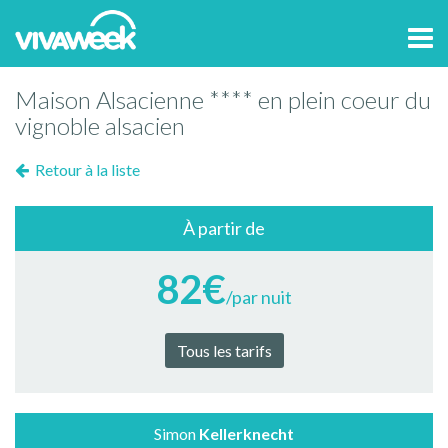
Tog
navi
Maison Alsacienne **** en plein coeur du
vignoble alsacien
Retour à la liste
À partir de
82€
/par nuit
Tous les tarifs
Simon
Kellerknecht