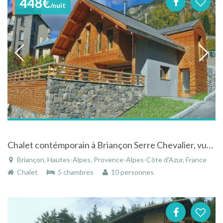
448€
/nuit
Chalet contémporain à Briançon Serre Chevalier, vue imprenable sous le ciel bleu des Alpes
Briançon, Hautes-Alpes, Provence-Alpes-Côte d'Azur, France
Chalet
5 chambres
10 personnes