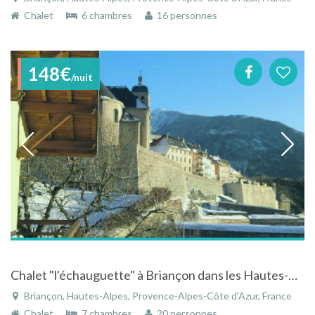
Chalet
6 chambres
16 personnes
148€
/nuit
Chalet "l'échauguette" à Briançon dans les Hautes-Alpes (ski, randonnée) avec jardin, salle de jeux
Briançon, Hautes-Alpes, Provence-Alpes-Côte d'Azur, France
Chalet
7 chambres
20 personnes