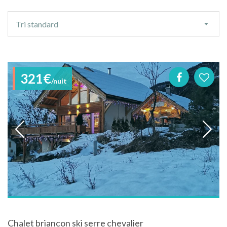
Ordre
Tri standard
de
tri
321€
/nuit
Chalet briancon ski serre chevalier