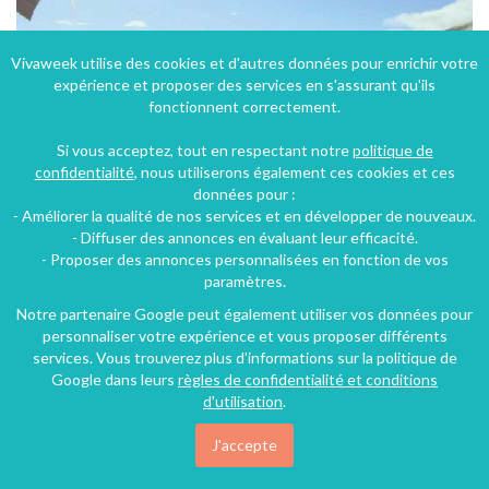
Vivaweek utilise des cookies et d'autres données pour enrichir votre
expérience et proposer des services en s'assurant qu'ils
fonctionnent correctement.
Si vous acceptez, tout en respectant notre
politique de
confidentialité
, nous utiliserons également ces cookies et ces
données pour :
- Améliorer la qualité de nos services et en développer de nouveaux.
- Diffuser des annonces en évaluant leur efficacité.
Location chalet duplex 12 places 3 * à Serre chevalier
- Proposer des annonces personnalisées en fonction de vos
paramètres.
Serre Chevalier (6 km), Hautes-Alpes, Provence-Alpes-Côte d'Azur, France
Notre partenaire Google peut également utiliser vos données pour
Chalet
4 chambres
12 personnes
personnaliser votre expérience et vous proposer différents
services. Vous trouverez plus d'informations sur la politique de
Google dans leurs
règles de confidentialité et conditions
d'utilisation
.
J'accepte