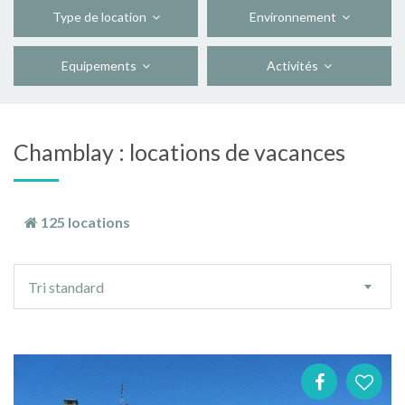
Type de location
Environnement
Equipements
Activités
Chamblay : locations de vacances
125 locations
Ordre
Tri standard
de
tri