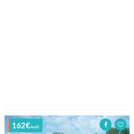
162€
/nuit