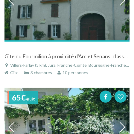
Gite du Fourmilion à proximité d'Arc et Senans, classé gîte de France 3 épis
Villers-Farlay (3 km), Jura, Franche-Comté, Bourgogne-Franche-Comté, France
Gîte
3 chambres
10 personnes
65€
/nuit