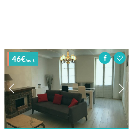
46€
/nuit