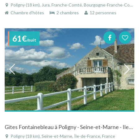
Poligny (18 km), Jura, Franche-Comté, Bourgogne-Franche-Comté, France
Chambre d'hôtes
2 chambres
12 personnes
61€
/nuit
Gites Fontainebleau à Poligny - Seine-et-Marne - Ile-de-France
Poligny (18 km), Seine-et-Marne, Île-de-France, France