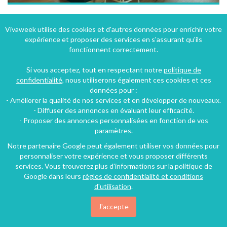
Gîte vignoble jura *** MÉNÉTRU LE VIGNOBLE
Vivaweek utilise des cookies et d'autres données pour enrichir votre
expérience et proposer des services en s'assurant qu'ils
Menétru-le-Vignoble (25 km), Jura, Franche-Comté, Bourgogne-Franche-Comté, France
fonctionnent correctement.
Gîte
1 chambre
4 personnes
Si vous acceptez, tout en respectant notre
politique de
confidentialité
, nous utiliserons également ces cookies et ces
données pour :
94€
- Améliorer la qualité de nos services et en développer de nouveaux.
/nuit
- Diffuser des annonces en évaluant leur efficacité.
- Proposer des annonces personnalisées en fonction de vos
paramètres.
Notre partenaire Google peut également utiliser vos données pour
personnaliser votre expérience et vous proposer différents
services. Vous trouverez plus d'informations sur la politique de
Google dans leurs
règles de confidentialité et conditions
d'utilisation
.
J'accepte