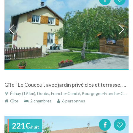
Gîte "Le Coucou", avec jardin privé clos et terrasse, à Echay dans le Doubs en Franche-Comté
Échay (19 km), Doubs, Franche-Comté, Bourgogne-Franche-Comté, France
Gîte
2 chambres
6 personnes
221€
/nuit