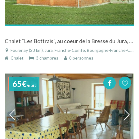
Chalet "Les Bottrais", au coeur de la Bresse du Jura, dans un cadre très verdoyant
Foulenay (23 km), Jura, Franche-Comté, Bourgogne-Franche-Comté, France
Chalet
3 chambres
8 personnes
65€
/nuit