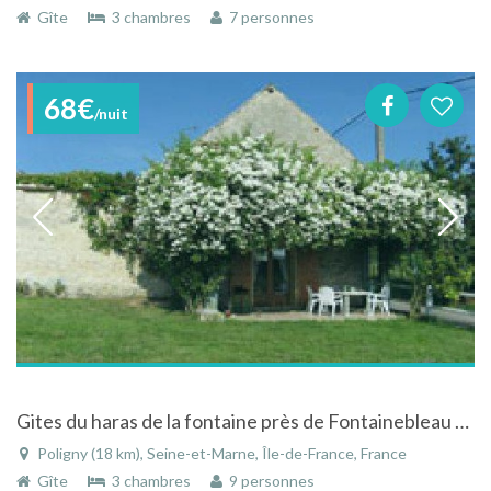
Gîte
3 chambres
7 personnes
68€
/nuit
Gites du haras de la fontaine près de Fontainebleau à Poligny - Seine-et-Marne - Ile-de-France
Poligny (18 km), Seine-et-Marne, Île-de-France, France
Gîte
3 chambres
9 personnes