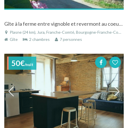
Gîte à la ferme entre vignoble et revermont au coeur du Jura
Plasne (24 km), Jura, Franche-Comté, Bourgogne-Franche-Comté, France
Gîte
2 chambres
7 personnes
50€
/nuit