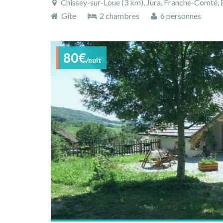
Chissey-sur-Loue (3 km), Jura, Franche-Comté, B
Gîte
2 chambres
6 personnes
80€
/nuit