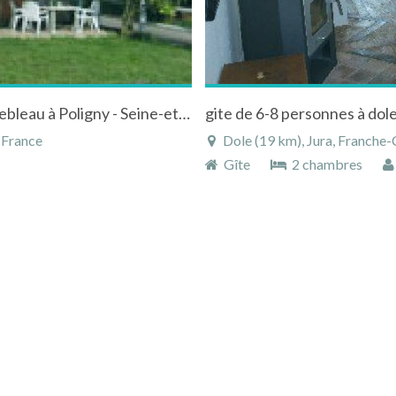
Gites du haras de la fontaine près de Fontainebleau à Poligny - Seine-et-Marne - Ile-de-France
 France
Dole (19 km), Jura, Franch
Gîte
2 chambres