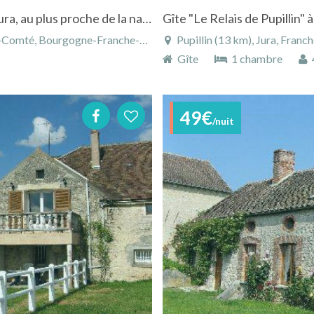
Eco gite "sur le Chemin des Vignes" dans le Jura, au plus proche de la nature
Gîte "Le Relais de Pupillin"
, Bourgogne-Franche-Comté, France
Pupillin (13 km), Jura, Fra
Gîte
1 chambre
4
49€
/nuit