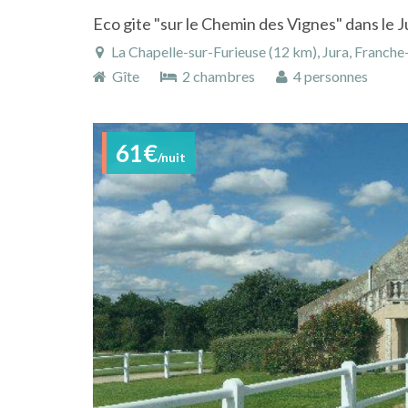
La Chapelle-sur-Furieuse (12 km), Jura, Franche-Comté
Gîte
2 chambres
4 personnes
61€
/nuit