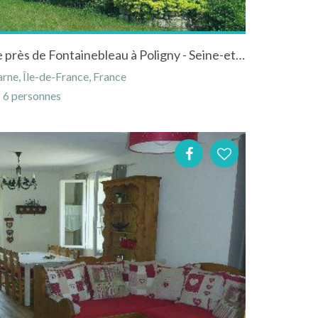
Gites du haras de la fontaine près de Fontainebleau à Poligny - Seine-et-Marne - Ile-de-France
rne, Île-de-France, France
6 personnes