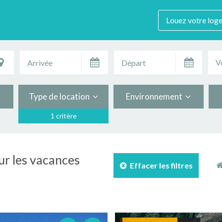
Louez votre log
V
Type de location
Environnement
1 critère
ur les vacances
Effacer les filtres