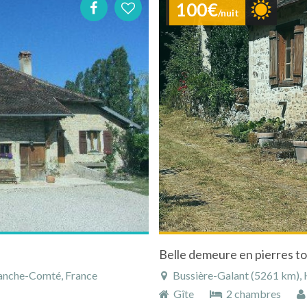
100€
/nuit
Belle demeure en pierres to
anche-Comté, France
Bussière-Galant (5261 km), H
Gîte
2 chambres