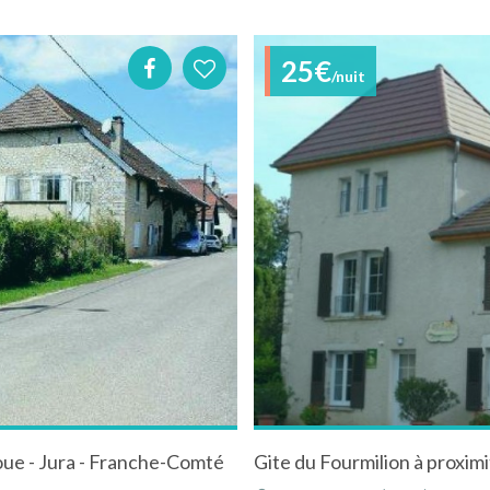
25€
/nuit
oue - Jura - Franche-Comté