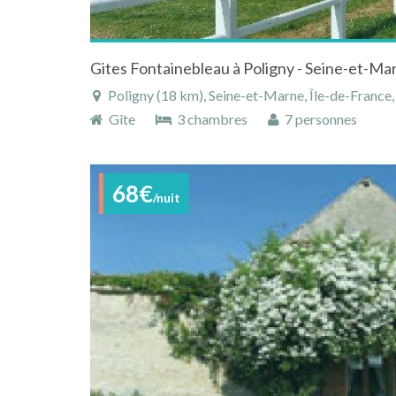
Gites Fontainebleau à Poligny - Seine-et-Mar
Poligny (18 km), Seine-et-Marne, Île-de-France,
Gîte
3 chambres
7 personnes
68€
/nuit