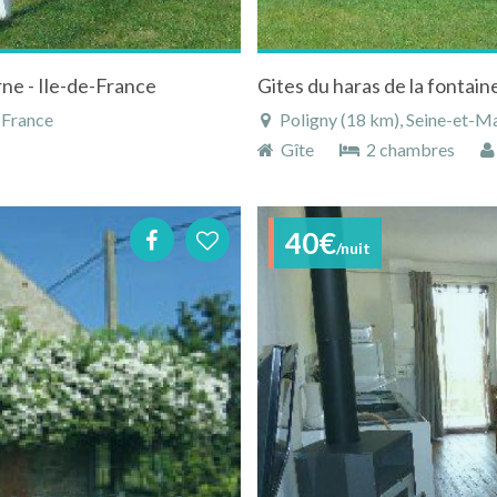
ne - Ile-de-France
 France
Poligny (18 km), Seine-et-Ma
Gîte
2 chambres
40€
/nuit