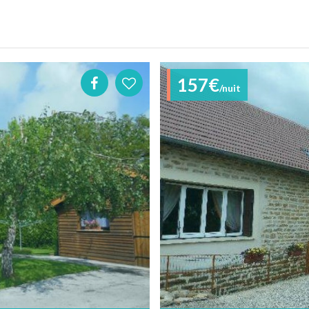
157€
/nuit