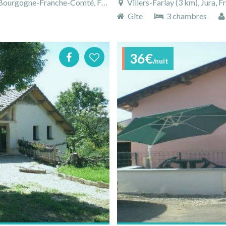
ourgogne-Franche-Comté, France
Villers-Farlay (3 km), Jura
Gîte
3 chambres
36€
/nuit