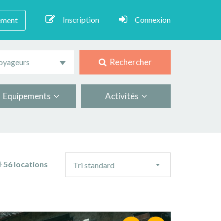
Inscription
Connexion
ement
Rechercher
oyageurs
Equipements
Activités
Ordre
56 locations
Tri standard
de
tri