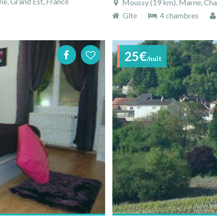
e, Grand Est, France
Moussy (19 km), Marne, Cha
Gîte
4 chambres
25€
/nuit