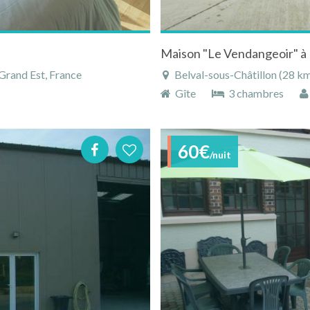
rand Est, France
Belval-sous-Châtillon (28 k
Gîte
3 chambres
60€
/nuit