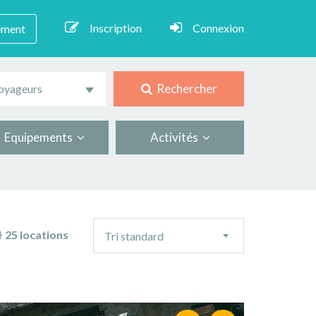
Inscription
Connexion
ement
Rechercher
oyageurs
Equipements
Activités
Ordre
25 locations
Tri standard
de
tri