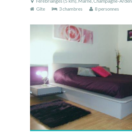
Fèrebrianges (5 km), Marne, Champagne-Ardenn
Gîte
3 chambres
8 personnes