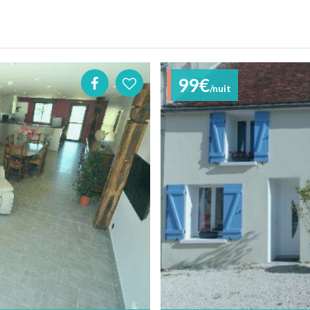
99€
/nuit