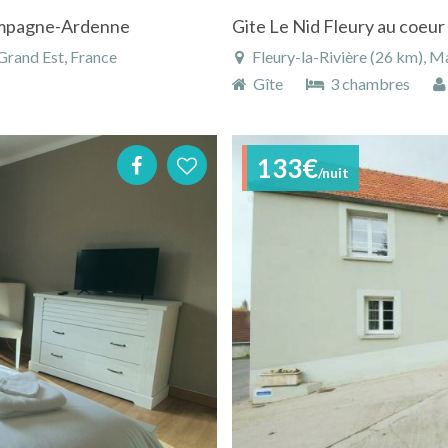
hampagne-Ardenne
Gite Le Nid Fleury au coeur
rand Est, France
Fleury-la-Rivière (26 km), 
Gîte
3 chambres
133€
/nuit