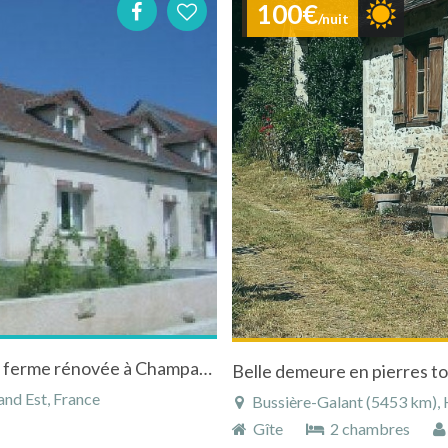
100€
/nuit
Gîte indépendant agencé dans une ancienne ferme rénovée à Champaubert
Belle demeure en pierres to
nd Est, France
Bussière-Galant (5453 km), H
Gîte
2 chambres