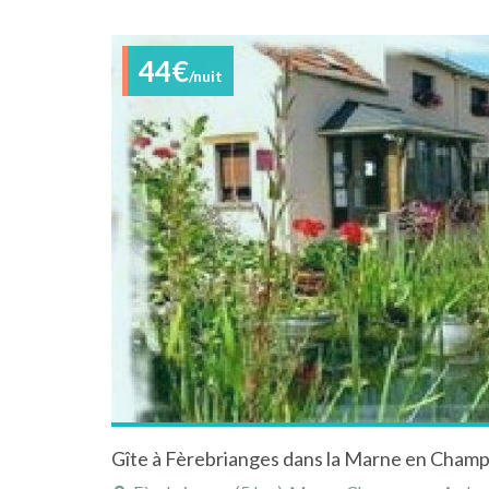
44€
/nuit