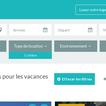
Louez votre log
V
Type de location
Environnement
1 critère
s pour les vacances
Effacer les filtres