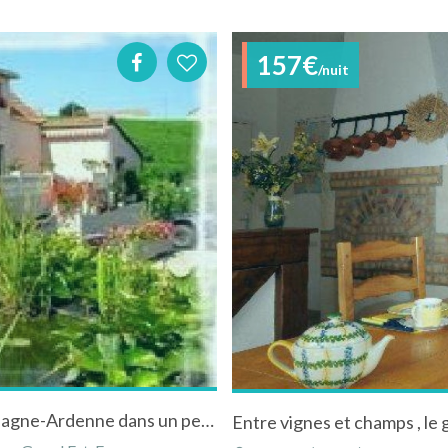
157€
/nuit
Gîte à Fèrebrianges dans la Marne en Champagne-Ardenne dans un petit village entouré de vignes