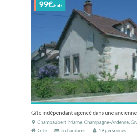
99€
/nuit
Champaubert, Marne, Champagne-Ardenne, Gra
Gîte
5 chambres
19 personnes