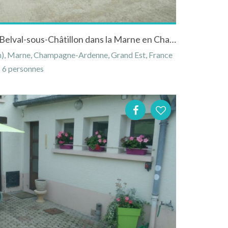
Maison "Le Vendangeoir" à Belval-sous-Châtillon dans la Marne en Champagne-Ardenne
m), Marne, Champagne-Ardenne, Grand Est, France
6 personnes