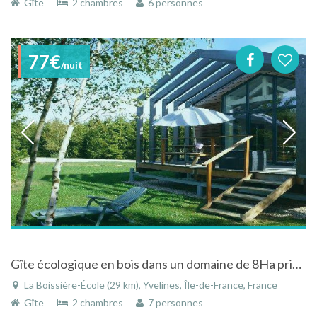
Gîte
2 chambres
6 personnes
77€
/nuit
Gîte écologique en bois dans un domaine de 8Ha privé près de Rambouillet
La Boissière-École (29 km), Yvelines, Île-de-France, France
Gîte
2 chambres
7 personnes