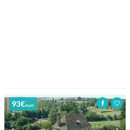
93€
/nuit