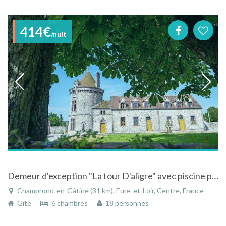
414€
/nuit
Demeur d'exception "La tour D'aligre" avec piscine proche de Paris à Champrond-en-Gâtine
Champrond-en-Gâtine (31 km), Eure-et-Loir, Centre, France
Gîte
6 chambres
18 personnes