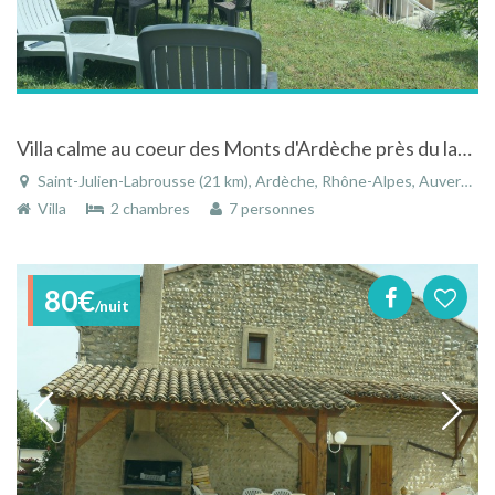
Villa calme au coeur des Monts d'Ardèche près du lac des Collanges à Saint-Julien-Labrousse
Saint-Julien-Labrousse (21 km), Ardèche, Rhône-Alpes, Auvergne-Rhône-Alpes, France
Villa
2 chambres
7 personnes
80€
/nuit