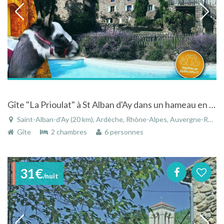
Gîte "La Prioulat" à St Alban d'Ay dans un hameau en Ardèche Verte - Piscine, balades, calme et détente
Saint-Alban-d'Ay (20 km), Ardèche, Rhône-Alpes, Auvergne-Rhône-Alpes, France
Gîte
2 chambres
6 personnes
31€
/nuit