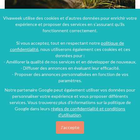
Vivaweek utilise des cookies et d'autres données pour enrichir votre
expérience et proposer des services en s'assurant qu'ils
LE CAMPING COEUR D'ARDÈCHE, UN CAMPING 3 ÉTOILES EN ARDÈCHE
fonctionnent correctement.
Les Ollières-sur-Eyrieux (24 km), Ardèche, Rhône-Alpes, Auvergne-Rhône-Alpes, France
Si vous acceptez, tout en respectant notre
politique de
Camping
2 personnes
confidentialité
, nous utiliserons également ces cookies et ces
données pour :
- Améliorer la qualité de nos services et en développer de nouveaux.
113€
- Diffuser des annonces en évaluant leur efficacité.
/nuit
- Proposer des annonces personnalisées en fonction de vos
paramètres.
Notre partenaire Google peut également utiliser vos données pour
personnaliser votre expérience et vous proposer différents
services. Vous trouverez plus d'informations sur la politique de
Google dans leurs
règles de confidentialité et conditions
d'utilisation
.
J'accepte