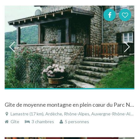
Gîte de moyenne montagne en plein cœur du Parc Naturel des Monts d'Ardèche
Lamastre (17 km), Ardèche, Rhône-Alpes, Auvergne-Rhône-Alpes, France
Gîte
3 chambres
5 personnes