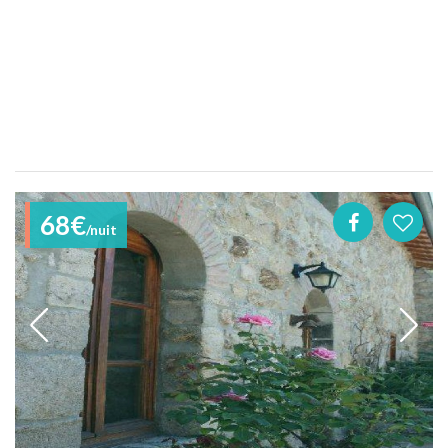
68€
/nuit