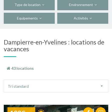
Type de location
Environnement
Equipements
Activités
Dampierre-en-Yvelines : locations de
vacances
43 locations
Ordre
Tri standard
de
tri