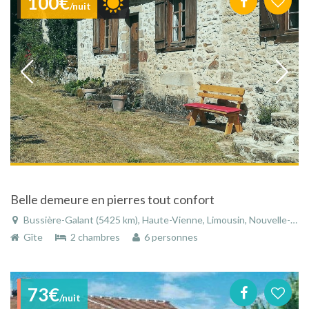
100€
/nuit
Belle demeure en pierres tout confort
Bussière-Galant (5425 km), Haute-Vienne, Limousin, Nouvelle-Aquitaine, France
Gîte
2 chambres
6 personnes
73€
/nuit