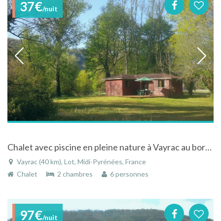
37€
/nuit
Chalet avec piscine en pleine nature à Vayrac au bord de la riviere Dordogne et d'un grand lac
Vayrac (40 km), Lot, Midi-Pyrénées, France
Chalet
2 chambres
6 personnes
97€
/nuit