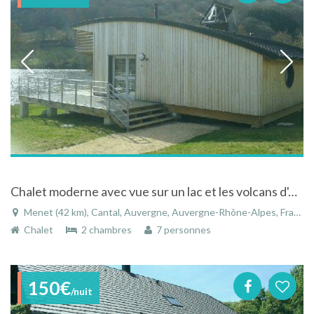
Chalet moderne avec vue sur un lac et les volcans d'Auvergne
Menet (42 km), Cantal, Auvergne, Auvergne-Rhône-Alpes, France
Chalet
2 chambres
7 personnes
150€
/nuit