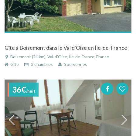
Gîte à Boisemont dans le Val d'Oise en Île-de-France
Boisemont (24 km), Val-d'Oise, Île-de-France, France
Gîte
3 chambres
6 personnes
36€
/nuit