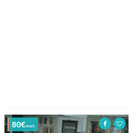
80€
/nuit