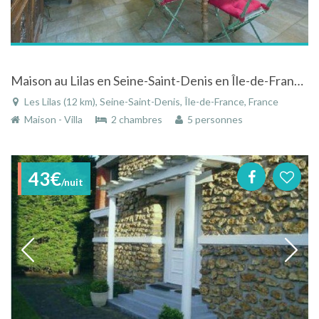
Maison au Lilas en Seine-Saint-Denis en Île-de-France au calme à deux pas de Paris
Les Lilas (12 km), Seine-Saint-Denis, Île-de-France, France
Maison - Villa
2 chambres
5 personnes
43€
/nuit