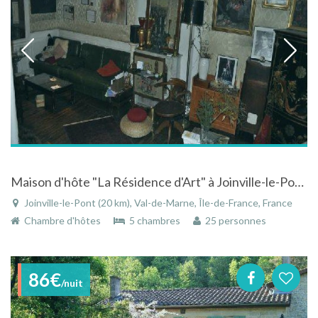
Maison d'hôte "La Résidence d'Art" à Joinville-le-Pont près de Paris en Ile-de-France
Joinville-le-Pont (20 km), Val-de-Marne, Île-de-France, France
Chambre d'hôtes
5 chambres
25 personnes
86€
/nuit