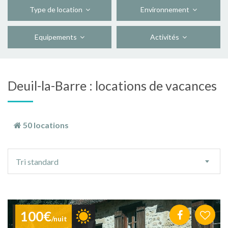
Type de location
Environnement
Equipements
Activités
Deuil-la-Barre : locations de vacances
50 locations
Ordre
Tri standard
de
tri
100€
/nuit