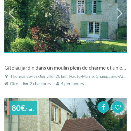
Gîte au jardin dans un moulin plein de charme et un environnement magnifique
Thonnance-lès-Joinville (20 km), Haute-Marne, Champagne-Ardenne, Grand Est, France
Gîte
2 chambres
4 personnes
80€
/nuit