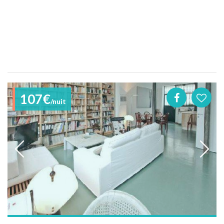
107€
/nuit