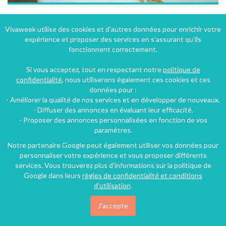
Grand bungalow en bois à 3km de Chantilly et 20km du Parc Astérix
Vivaweek utilise des cookies et d'autres données pour enrichir votre
expérience et proposer des services en s'assurant qu'ils
Saint-Leu-d'Esserent (27 km), Oise, Picardie, Hauts-de-France, France
fonctionnent correctement.
Bungalow - Mobilhome
3 chambres
8 personnes
Si vous acceptez, tout en respectant notre
politique de
confidentialité
, nous utiliserons également ces cookies et ces
données pour :
152€
- Améliorer la qualité de nos services et en développer de nouveaux.
/nuit
- Diffuser des annonces en évaluant leur efficacité.
- Proposer des annonces personnalisées en fonction de vos
paramètres.
Notre partenaire Google peut également utiliser vos données pour
personnaliser votre expérience et vous proposer différents
services. Vous trouverez plus d'informations sur la politique de
Google dans leurs
règles de confidentialité et conditions
d'utilisation
.
J'accepte