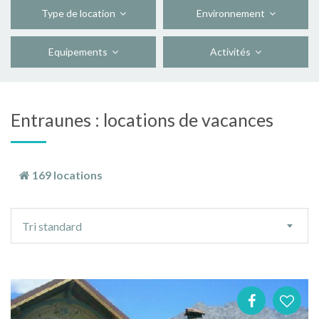
Type de location
Environnement
Equipements
Activités
Entraunes : locations de vacances
169 locations
Ordre
Tri standard
de
tri