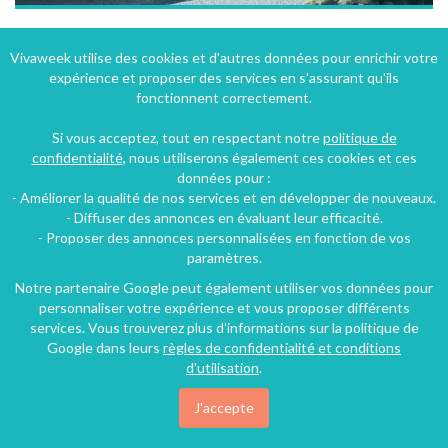
Chalet à Pra Loup dans les Alpes-de-Haute-Provence avec vue sur la vallée de Barcelonnette
Vivaweek utilise des cookies et d'autres données pour enrichir votre
expérience et proposer des services en s'assurant qu'ils
Pra-Loup (23 km), Alpes-de-Haute-Provence, Provence-Alpes-Côte d'Azur, France
fonctionnent correctement.
Chalet
4 chambres
9 personnes
Si vous acceptez, tout en respectant notre
politique de
confidentialité
, nous utiliserons également ces cookies et ces
données pour :
76€
- Améliorer la qualité de nos services et en développer de nouveaux.
/nuit
- Diffuser des annonces en évaluant leur efficacité.
- Proposer des annonces personnalisées en fonction de vos
paramètres.
Notre partenaire Google peut également utiliser vos données pour
personnaliser votre expérience et vous proposer différents
services. Vous trouverez plus d'informations sur la politique de
Google dans leurs
règles de confidentialité et conditions
d'utilisation
.
J'accepte