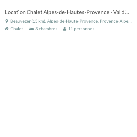
Location Chalet Alpes-de-Hautes-Provence - Val d'Allos, Colmars - les- Alpes ,Beauvezer
Beauvezer (13 km), Alpes-de-Haute-Provence, Provence-Alpes-Côte d'Azur, France
Chalet
3 chambres
11 personnes