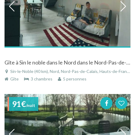
Gîte à Sin le noble dans le Nord dans le Nord-Pas-de-Calais
Sin-le-Noble (40 km), Nord, Nord-Pas-de-Calais, Hauts-de-France, France
Gîte
3 chambres
5 personnes
91€
/nuit