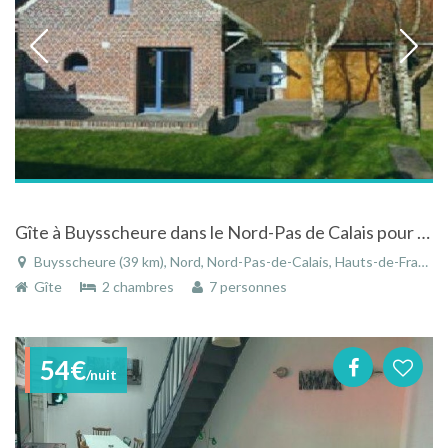
Gîte à Buysscheure dans le Nord-Pas de Calais pour séjour paisible et agréable
Buysscheure (39 km), Nord, Nord-Pas-de-Calais, Hauts-de-France, France
Gîte
2 chambres
7 personnes
54€
/nuit