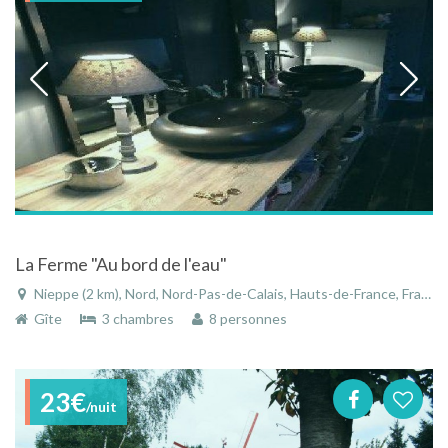
La Ferme "Au bord de l'eau"
Nieppe (2 km), Nord, Nord-Pas-de-Calais, Hauts-de-France, France
Gîte
3 chambres
8 personnes
23€
/nuit