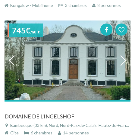
Bungalow - Mobilhome
3 chambres
8 personnes
745€
/nuit
DOMAINE DE L'INGELSHOF
Bambecque (33 km), Nord, Nord-Pas-de-Calais, Hauts-de-France, France
Gîte
6 chambres
14 personnes