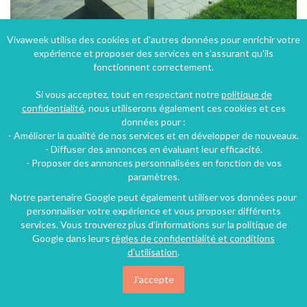
Vivaweek utilise des cookies et d'autres données pour enrichir votre
expérience et proposer des services en s'assurant qu'ils
Gîte "de la ferme des prés" au coeur de l'exploitation agricole
fonctionnent correctement.
Jollain-Merlin (42 km), Hainaut, Région wallonne, Belgique
Si vous acceptez, tout en respectant notre
politique de
Gîte
5 chambres
9 personnes
confidentialité
, nous utiliserons également ces cookies et ces
données pour :
- Améliorer la qualité de nos services et en développer de nouveaux.
41€
- Diffuser des annonces en évaluant leur efficacité.
/nuit
- Proposer des annonces personnalisées en fonction de vos
paramètres.
Notre partenaire Google peut également utiliser vos données pour
personnaliser votre expérience et vous proposer différents
services. Vous trouverez plus d'informations sur la politique de
Google dans leurs
règles de confidentialité et conditions
d'utilisation
.
J'accepte