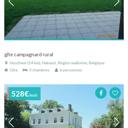
gîte campagnard rural
Houthem (14 km), Hainaut, Région wallonne, Belgique
Gîte
3 chambres
6 personnes
528€
/nuit