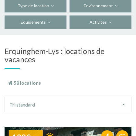
Type de location
Environnement
Equipements
Activités
Erquinghem-Lys : locations de
vacances
58 locations
Ordre
Tri standard
de
tri