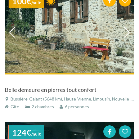
100€
/nuit
Belle demeure en pierres tout confort
Bussière-Galant (5648 km), Haute-Vienne, Limousin, Nouvelle-Aquitaine, France
Gîte
2 chambres
6 personnes
124€
/nuit