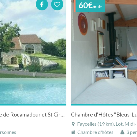
60€
/nuit
maison d’hôtes de charme dans le Lot, proche de Rocamadour et St Cirq Lapopie
Chambre d'Hôtes "Bleus-Lum
Faycelles (19 km), Lot, Midi
rsonnes
Chambre d'hôtes
3 per