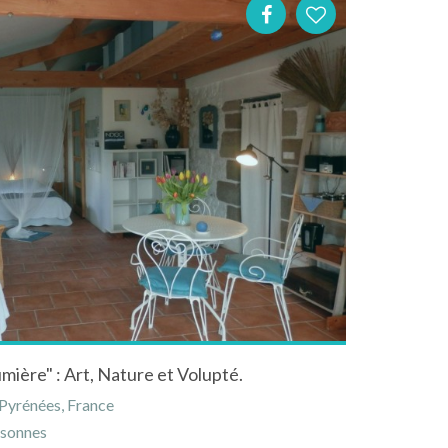
ière" : Art, Nature et Volupté.
-Pyrénées, France
sonnes