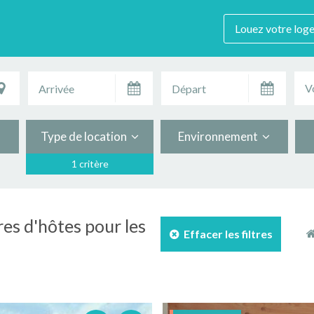
Louez votre log
V
Type de location
Environnement
1 critère
res d'hôtes pour les
Effacer les filtres