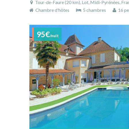
Tour-de-Faure (20 km), Lot, Midi-Pyrénées, Fra
Chambre d'hôtes
5 chambres
16 pe
95€
/nuit