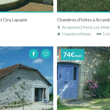
t Cirq Lapopie
Arcambal (29 km), Lot, Midi
Chambre d'hôtes
5 ch
74€
/nuit