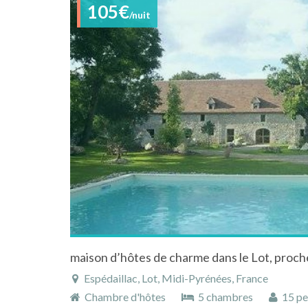
105€
/nuit
Espédaillac, Lot, Midi-Pyrénées, France
Chambre d'hôtes
5 chambres
15 pe