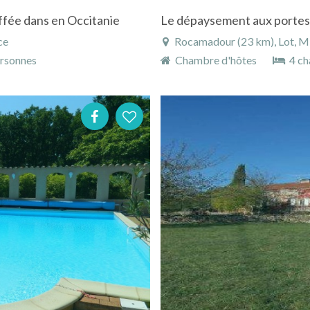
ffée dans en Occitanie
Le dépaysement aux porte
ce
Rocamadour (23 km), Lot, Mi
rsonnes
Chambre d'hôtes
4 ch