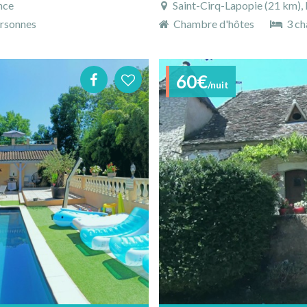
nce
Saint-Cirq-Lapopie (21 km), 
rsonnes
Chambre d'hôtes
3 ch
60€
/nuit