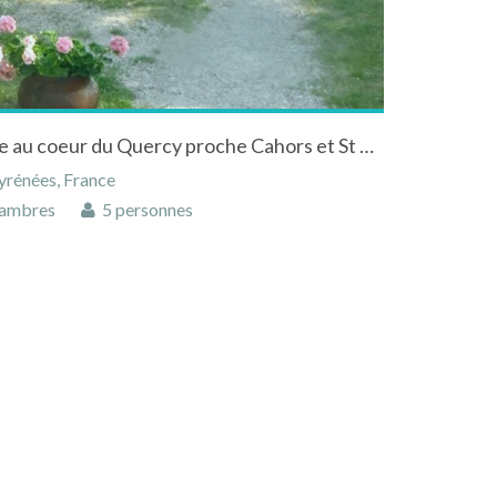
chambres d'hotes de charme au coeur du Quercy proche Cahors et St Cirq Lapopie
yrénées, France
ambres
5 personnes