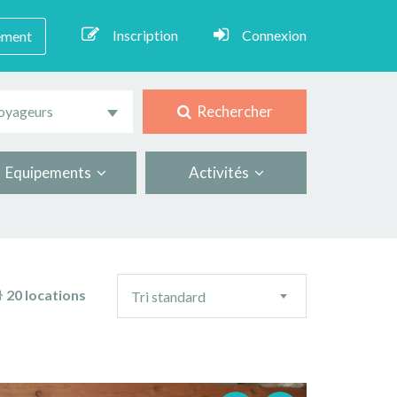
Inscription
Connexion
ement
Rechercher
oyageurs
Equipements
Activités
Ordre
20 locations
Tri standard
de
tri