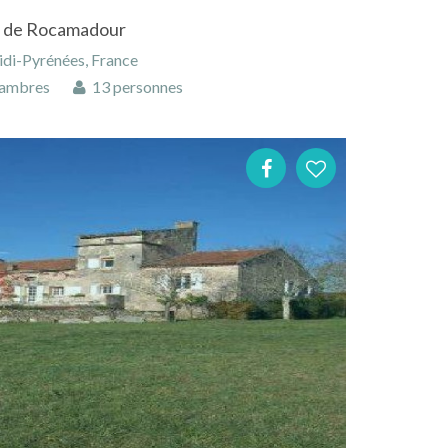
s de Rocamadour
di-Pyrénées, France
ambres
13 personnes