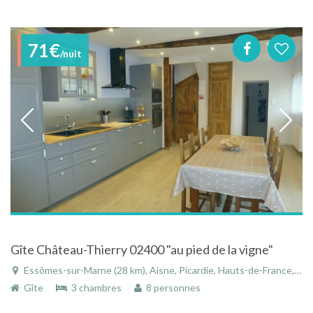
71€
/nuit
Gîte Château-Thierry 02400 "au pied de la vigne"
Essômes-sur-Marne (28 km), Aisne, Picardie, Hauts-de-France, France
Gîte
3 chambres
8 personnes