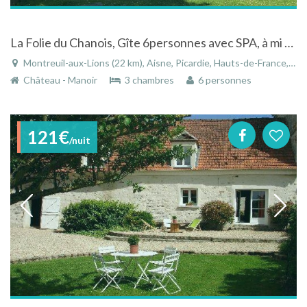
La Folie du Chanois, Gîte 6personnes avec SPA, à mi chemin entre Paris et Reims, aux portes de la Champagne
Montreuil-aux-Lions (22 km), Aisne, Picardie, Hauts-de-France, France
Château - Manoir
3 chambres
6 personnes
121€
/nuit