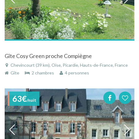
Gîte Cosy Green proche Compiègne
Chevincourt (39 km), Oise, Picardie, Hauts-de-France, France
Gîte
2 chambres
4 personnes
63€
/nuit