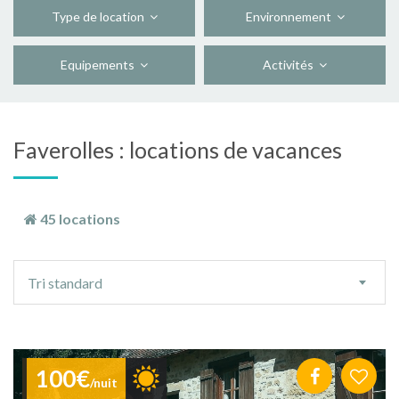
Type de location
Environnement
Equipements
Activités
Faverolles : locations de vacances
45 locations
Ordre
Tri standard
de
tri
100€
/nuit