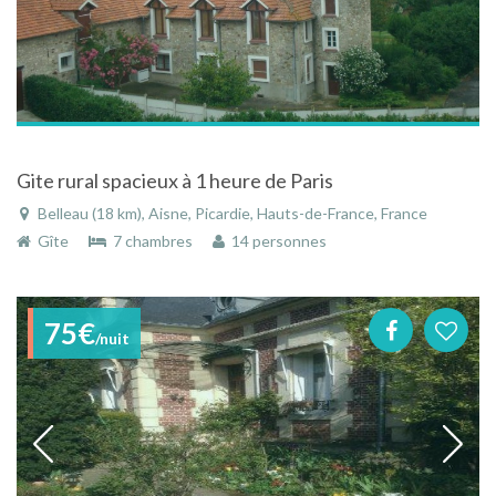
Gite rural spacieux à 1 heure de Paris
Belleau (18 km), Aisne, Picardie, Hauts-de-France, France
Gîte
7 chambres
14 personnes
75€
/nuit