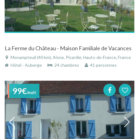
La Ferme du Château - Maison Familiale de Vacances
Monampteuil (40 km), Aisne, Picardie, Hauts-de-France, France
Hôtel - Auberge
24 chambres
41 personnes
99€
/nuit