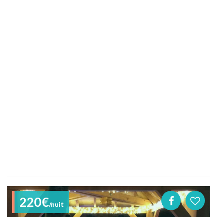
220€
/nuit