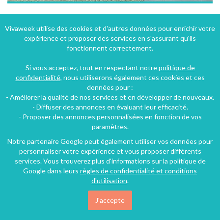
Gîte de groupe "La Musarde" à Margny-sur-Matz dans l'Oise en Picardie
Vivaweek utilise des cookies et d'autres données pour enrichir votre
expérience et proposer des services en s'assurant qu'ils
Margny-sur-Matz (44 km), Oise, Picardie, Hauts-de-France, France
fonctionnent correctement.
Gîte
4 chambres
15 personnes
Si vous acceptez, tout en respectant notre
politique de
confidentialité
, nous utiliserons également ces cookies et ces
données pour :
70€
- Améliorer la qualité de nos services et en développer de nouveaux.
/nuit
- Diffuser des annonces en évaluant leur efficacité.
- Proposer des annonces personnalisées en fonction de vos
paramètres.
Notre partenaire Google peut également utiliser vos données pour
personnaliser votre expérience et vous proposer différents
services. Vous trouverez plus d'informations sur la politique de
Google dans leurs
règles de confidentialité et conditions
d'utilisation
.
J'accepte