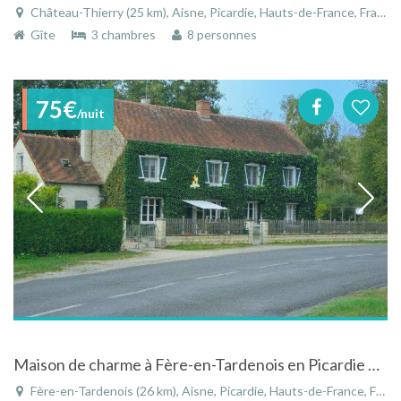
Château-Thierry (25 km), Aisne, Picardie, Hauts-de-France, France
Gîte
3 chambres
8 personnes
75€
/nuit
Maison de charme à Fère-en-Tardenois en Picardie près de la Champagne avec piscine chauffée
Fère-en-Tardenois (26 km), Aisne, Picardie, Hauts-de-France, France