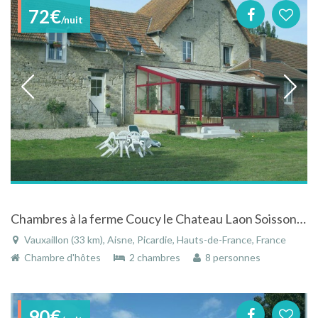
72€
/nuit
Chambres à la ferme Coucy le Chateau Laon Soissons Chemin de Dames Chauny calme
Vauxaillon (33 km), Aisne, Picardie, Hauts-de-France, France
Chambre d'hôtes
2 chambres
8 personnes
90€