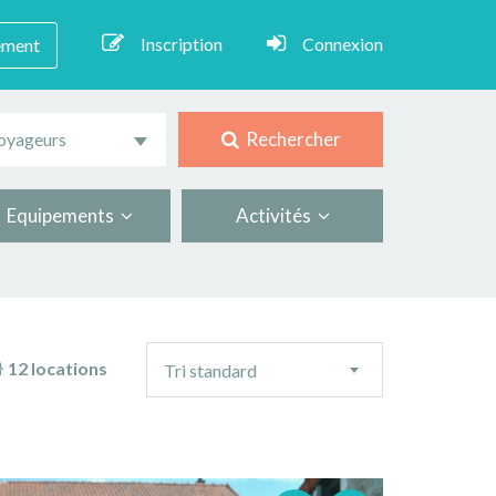
Inscription
Connexion
ement
Rechercher
oyageurs
Equipements
Activités
Ordre
12 locations
Tri standard
de
tri