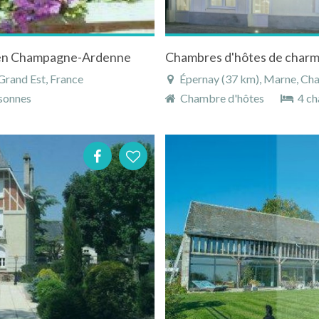
e en Champagne-Ardenne
Chambres d'hôtes de charm
rand Est, France
Épernay (37 km), Marne, Ch
sonnes
Chambre d'hôtes
4 ch