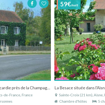
59€
/nuit
Maison de charme à Fère-en-Tardenois en Picardie près de la Champagne avec piscine chauffée
ts-de-France, France
Sainte-Croix (21 km), Aisne,
rsonnes
Chambre d'hôtes
5 ch