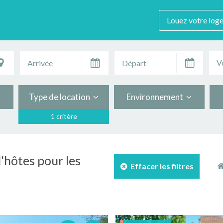
Louez votre log
V
Type de location
Environnement
1 critère
'hôtes pour les
Effacer les filtres