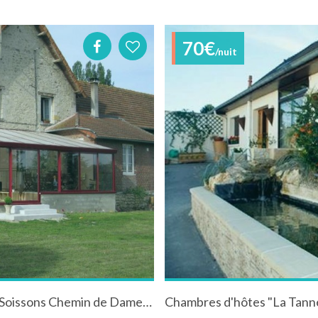
70€
/nuit
Chambres à la ferme Coucy le Chateau Laon Soissons Chemin de Dames Chauny calme
Chambres d'hôtes "La Tanne