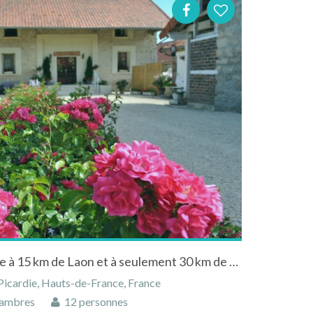
La Besace située dans l'Aisne à 15 km de Laon et à seulement 30 km de Reims.
 Picardie, Hauts-de-France, France
ambres
12 personnes