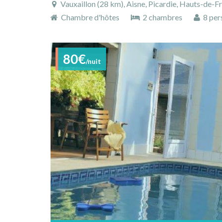
Vauxaillon (28 km), Aisne, Picardie, Hauts-de-F
Chambre d'hôtes
2 chambres
8 per
80€
/nuit