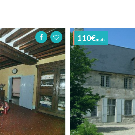
110€
/nuit