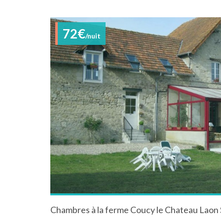
72€
/nuit