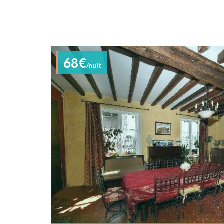
68€
/nuit