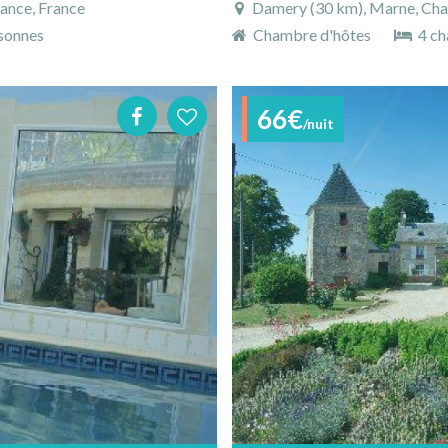
rance, France
Damery (30 km), Marne, Cha
sonnes
Chambre d'hôtes
4 ch
66€
/nuit