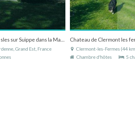
Chambre d'hotes "Le Pavillon de Nathalie" à Isles sur Suippe dans la Marne en Champagne-Ardenne
denne, Grand Est, France
Clermont-les-Fermes (44 km),
onnes
Chambre d'hôtes
5 ch