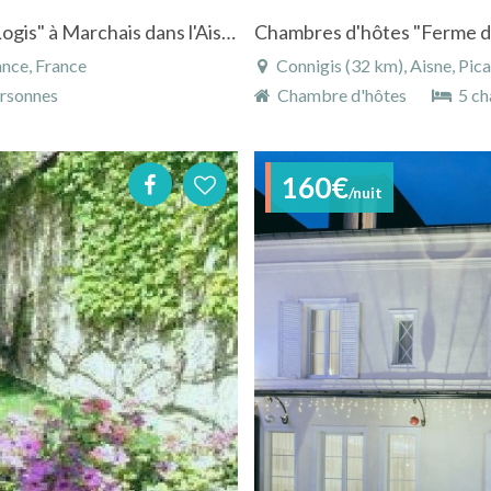
Chambre d'hôtes, Lofs, Roulotte "Le Grand Logis" à Marchais dans l'Aisne en Picardie
ance, France
Connigis (32 km), Aisne, Pic
rsonnes
Chambre d'hôtes
5 ch
160€
/nuit