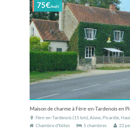
75€
/nuit
Fère-en-Tardenois (15 km), Aisne, Picardie, Hau
Chambre d'hôtes
5 chambres
22 pe