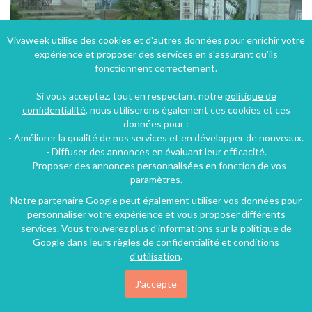
Vivaweek utilise des cookies et d'autres données pour enrichir votre
expérience et proposer des services en s'assurant qu'ils
fonctionnent correctement.
Si vous acceptez, tout en respectant notre
politique de
confidentialité
, nous utiliserons également ces cookies et ces
données pour :
- Améliorer la qualité de nos services et en développer de nouveaux.
Maison de 100m² à 10 minutes de la mer à Salles-d'Aude dans le Languedoc-Roussillon
- Diffuser des annonces en évaluant leur efficacité.
- Proposer des annonces personnalisées en fonction de vos
Salles-d'Aude (36 km), Aude, Languedoc-Roussillon, Occitanie, France
paramètres.
Maison - Villa
3 chambres
6 personnes
Notre partenaire Google peut également utiliser vos données pour
personnaliser votre expérience et vous proposer différents
services. Vous trouverez plus d'informations sur la politique de
40€
Google dans leurs
règles de confidentialité et conditions
/nuit
d'utilisation
.
J'accepte