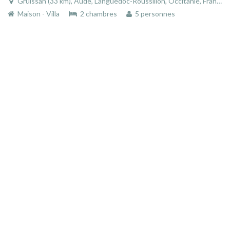
Gruissan (33 km), Aude, Languedoc-Roussillon, Occitanie, France
Maison - Villa
2 chambres
5 personnes