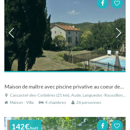
Maison de maître avec piscine privative au coeur des Corbières et à 25 km de la Méditerranée
Cascastel-des-Corbières (21 km), Aude, Languedoc-Roussillon, Occitanie, France
Maison - Villa
4 chambres
26 personnes
142€
/nuit