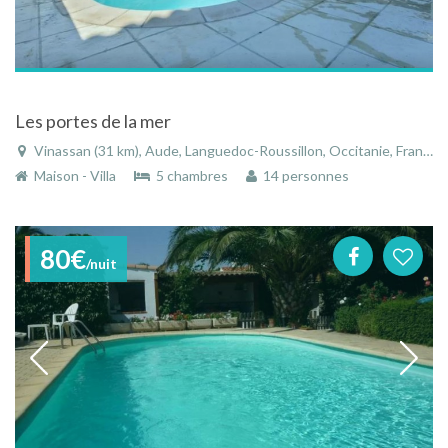
Les portes de la mer
Vinassan (31 km), Aude, Languedoc-Roussillon, Occitanie, France
Maison - Villa
5 chambres
14 personnes
80€
/nuit