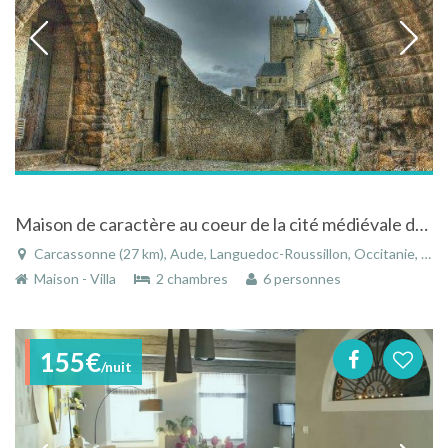
Maison de caractère au coeur de la cité médiévale de Carcassonne dans le Languedoc-Roussillon
Carcassonne (27 km), Aude, Languedoc-Roussillon, Occitanie, France
Maison - Villa
2 chambres
6 personnes
155€
/nuit