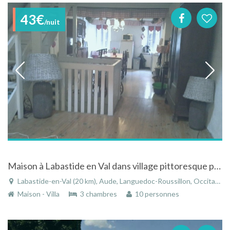
43€
/nuit
Maison à Labastide en Val dans village pittoresque proche de Carcassonne
Labastide-en-Val (20 km), Aude, Languedoc-Roussillon, Occitanie, France
Maison - Villa
3 chambres
10 personnes