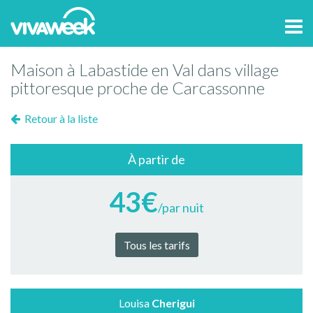
Tog
navi
Maison à Labastide en Val dans village
pittoresque proche de Carcassonne
Retour à la liste
À partir de
43€
/par nuit
Tous les tarifs
Louisa
Cherigui