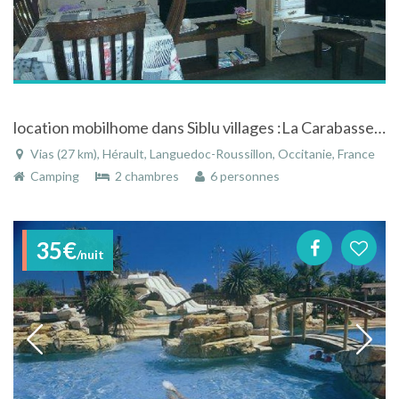
location mobilhome dans Siblu villages :La Carabasse ,Vias plage ,Herault 34450
Vias (27 km), Hérault, Languedoc-Roussillon, Occitanie, France
Camping
2 chambres
6 personnes
35€
/nuit