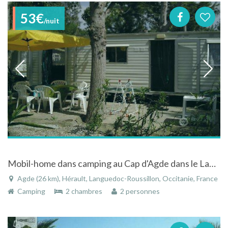
53€
/nuit
Mobil-home dans camping au Cap d'Agde dans le Languedoc Roussillon
Agde (26 km), Hérault, Languedoc-Roussillon, Occitanie, France
Camping
2 chambres
2 personnes