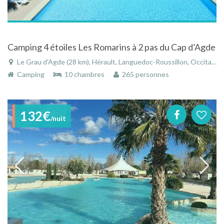
Camping 4 étoiles Les Romarins à 2 pas du Cap d’Agde
Le Grau d'Agde (28 km), Hérault, Languedoc-Roussillon, Occitanie, France
Camping
10 chambres
265 personnes
132€
/nuit