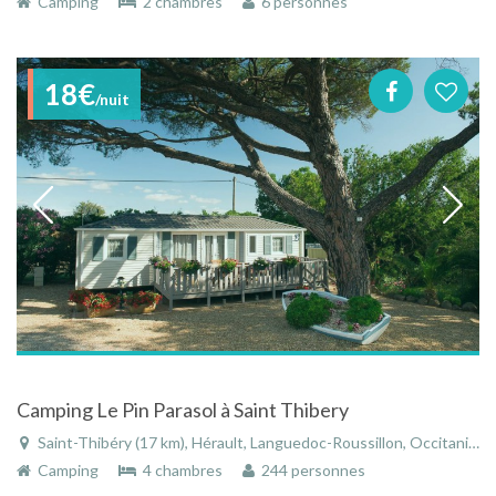
Camping
2 chambres
6 personnes
18€
/nuit
Camping Le Pin Parasol à Saint Thibery
Saint-Thibéry (17 km), Hérault, Languedoc-Roussillon, Occitanie, France
Camping
4 chambres
244 personnes