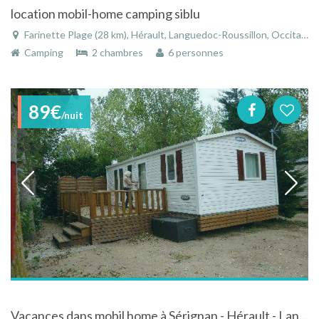
location mobil-home camping siblu
Farinette Plage (28 km), Hérault, Languedoc-Roussillon, Occitanie, France
Camping
2 chambres
6 personnes
89€
/nuit
Vacances dans mobil home à Sérignan - Hérault - Languedoc-Roussillon