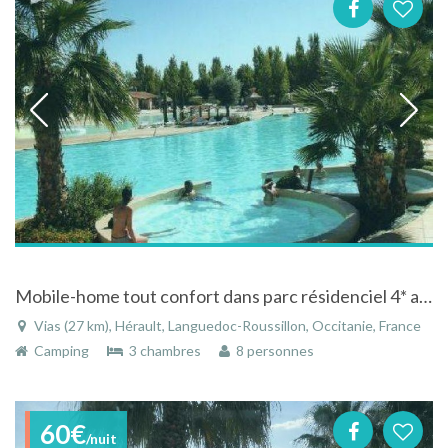
Mobile-home tout confort dans parc résidenciel 4* avec clim et grand complexe aquatique à Vias Plage
Vias (27 km), Hérault, Languedoc-Roussillon, Occitanie, France
Camping
3 chambres
8 personnes
60€
/nuit