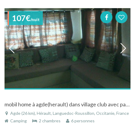
107€
/nuit
mobil home à agde(herault) dans village club avec parc aquatique et bord de mer
Agde (26 km), Hérault, Languedoc-Roussillon, Occitanie, France
Camping
2 chambres
6 personnes