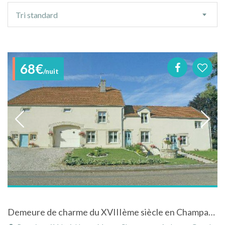
Ordre
Tri standard
de
tri
68€
/nuit
Demeure de charme du XVIIIème siècle en Champagne-Ardenne