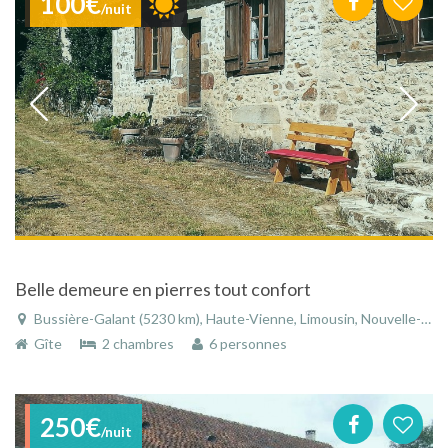
100€
/nuit
Belle demeure en pierres tout confort
Bussière-Galant (5230 km), Haute-Vienne, Limousin, Nouvelle-Aquitaine, France
Gîte
2 chambres
6 personnes
250€
/nuit