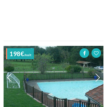
198€
/nuit