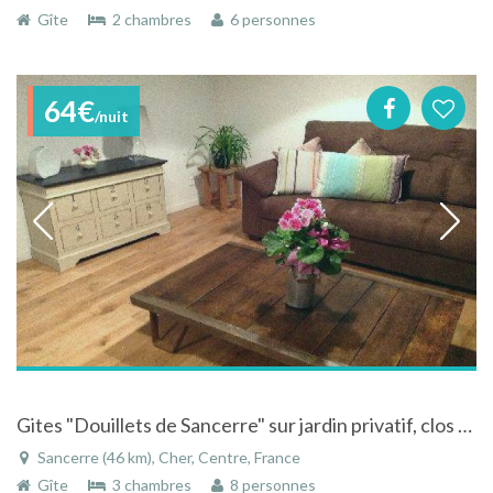
Gîte
2 chambres
6 personnes
64€
/nuit
Gites "Douillets de Sancerre" sur jardin privatif, clos et gazonné
Sancerre (46 km), Cher, Centre, France
Gîte
3 chambres
8 personnes