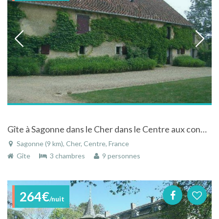
Gîte à Sagonne dans le Cher dans le Centre aux confins du Berry
Sagonne (9 km), Cher, Centre, France
Gîte
3 chambres
9 personnes
264€
/nuit