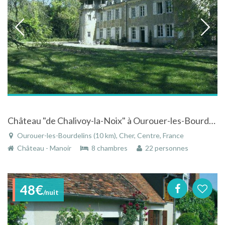
Château "de Chalivoy-la-Noix" à Ourouer-les-Bourdelins (Cher) dans un parc de 8 ha 20 à 27p
Ourouer-les-Bourdelins (10 km), Cher, Centre, France
Château - Manoir
8 chambres
22 personnes
48€
/nuit