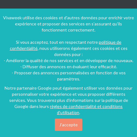
Suivez-nous !
Vivaweek utilise des cookies et d'autres données pour enrichir votre
expérience et proposer des services en s'assurant qu'ils
fonctionnent correctement.
Si vous acceptez, tout en respectant notre
politique de
confidentialité
, nous utiliserons également ces cookies et ces
données pour :
- Améliorer la qualité de nos services et en développer de nouveaux.
- Diffuser des annonces en évaluant leur efficacité.
- Proposer des annonces personnalisées en fonction de vos
paramètres.
Notre partenaire Google peut également utiliser vos données pour
personnaliser votre expérience et vous proposer différents
services. Vous trouverez plus d'informations sur la politique de
Google dans leurs
règles de confidentialité et conditions
d'utilisation
.
Conditions générales d'utilisation
-
Politique de confidentialité
Copyright © 2009 ‐ 2026 Vivaweek ‐ Tous droits réservés ‐
J'accepte
Dernière mise à jour du site : 09 août 2026