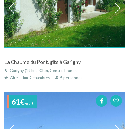
La Chaume du Pont, gîte à Garigny
Garigny (19 km), Cher, Centre, France
Gîte
2 chambres
5 personnes
61€
/nuit