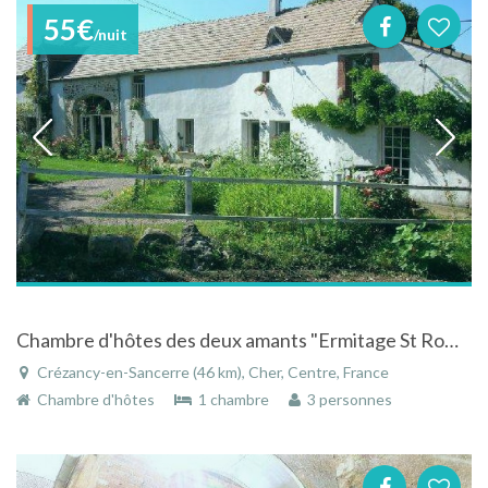
55€
/nuit
Chambre d'hôtes des deux amants "Ermitage St Romble" à Crézancy en Sancerre
Crézancy-en-Sancerre (46 km), Cher, Centre, France
Chambre d'hôtes
1 chambre
3 personnes