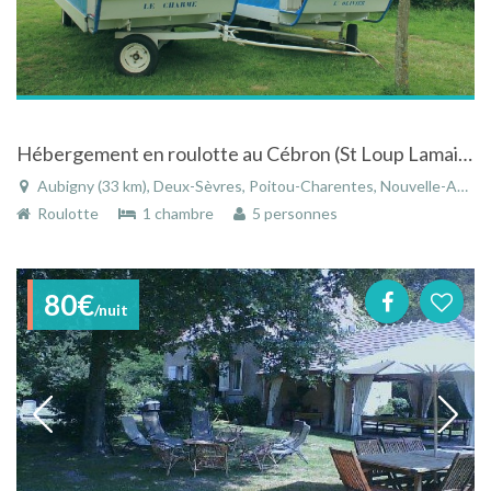
Hébergement en roulotte au Cébron (St Loup Lamairé )- Deux-Sèvres - Poitou-Charentes
Aubigny (33 km), Deux-Sèvres, Poitou-Charentes, Nouvelle-Aquitaine, France
Roulotte
1 chambre
5 personnes
80€
/nuit