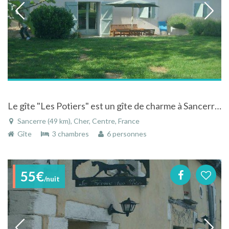
Le gîte "Les Potiers" est un gîte de charme à Sancerre, classé 3 épis gîtes de France
Sancerre (49 km), Cher, Centre, France
Gîte
3 chambres
6 personnes
55€
/nuit