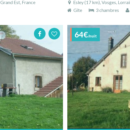
 Grand Est, France
Esley (17 km), Vosges, Lorrai
Gîte
3 chambres
64€
/nuit