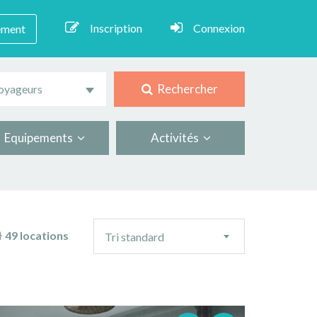
Inscription
Connexion
ement
Rechercher
oyageurs
Equipements
Activités
Ordre
49 locations
Tri standard
de
tri