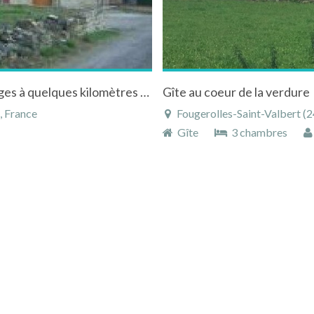
Location d'un gîte à Darnieulles dans les Vosges à quelques kilomètres d'Epinal.
Gîte au coeur de la verdure
, France
Fougerolles-Saint-Valbert (24 km), 
Gîte
3 chambres