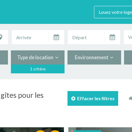
Louez votre log
V
Type de location
Environnement
1 critère
gîtes pour les
Effacer les filtres