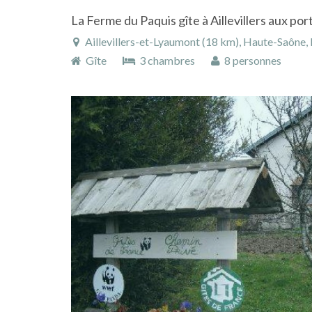
La Ferme du Paquis gîte à Aillevillers aux po
Aillevillers-et-Lyaumont (18 km), Haute-Saône, Franche-Co
Gîte
3 chambres
8 personnes