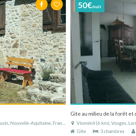
50€
/nuit
Gite au milieu de la forêt et
in, Nouvelle-Aquitaine, France
Vioménil (6 km), Vosges, Lorr
Gîte
3 chambres