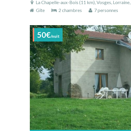
La Chapelle-aux-Bois (11 km), Vosges, Lorraine,
Gîte
2 chambres
7 personnes
50€
/nuit