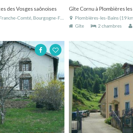
rtes des Vosges saônoises
Gîte Cornu à Plombières les
mté, Bourgogne-Franche-Comté, France
Plombières-les-Bains (19 km)
Gîte
2 chambres