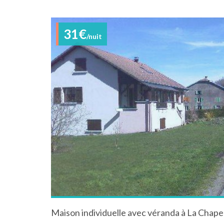
31€
/nuit