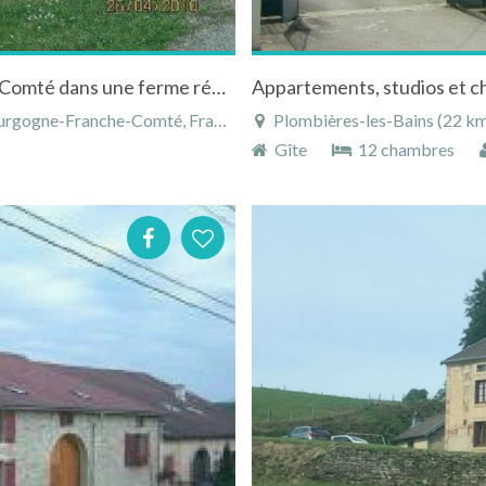
Gîte à Bellefontaine dans le Jura en Franche Comté dans une ferme rénovée
urgogne-Franche-Comté, France
Plombières-les-Bains (22 km)
Gîte
12 chambres