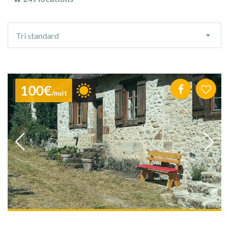
Ordre
Tri standard
de
tri
100€
/nuit