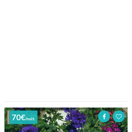
70€
/nuit