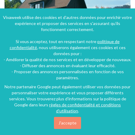
Vivaweek utilise des cookies et d'autres données pour enrichir votre
expérience et proposer des services en s'assurant qu'ils
fonctionnent correctement.
Si vous acceptez, tout en respectant notre
politique de
confidentialité
, nous utiliserons également ces cookies et ces
données pour :
- Améliorer la qualité de nos services et en développer de nouveaux.
- Diffuser des annonces en évaluant leur efficacité.
- Proposer des annonces personnalisées en fonction de vos
Maison "Bleu"au calme "3 épis "vue imprenable belles promenades
paramètres.
Thannenkirch (9 km), Haut-Rhin, Alsace, Grand Est, France
Notre partenaire Google peut également utiliser vos données pour
personnaliser votre expérience et vous proposer différents
Appartement
5 chambres
10 personnes
services. Vous trouverez plus d'informations sur la politique de
Google dans leurs
règles de confidentialité et conditions
d'utilisation
.
67€
/nuit
J'accepte