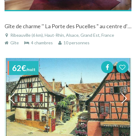
Gîte de charme '' La Porte des Pucelles " au centre d'un village historique
Ribeauville (6 km), Haut-Rhin, Alsace, Grand Est, France
Gîte
4 chambres
10 personnes
62€
/nuit