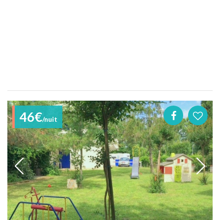
46€
/nuit