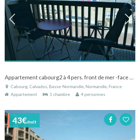
Appartement cabourg2 à 4 pers. front de mer -face mer - central -proche Thalasso et plages débarquement
Cabourg, Calvados, Basse-Normandie, Normandie, France
Appartement
1 chambre
4 personnes
43€
/nuit