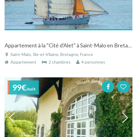
Appartement à la "Cité d'Alet" à Saint-Malo en Bretagne au calme avec vue sur mer à 50m de la plage
Saint-Malo, Ille-et-Vilaine, Bretagne, France
Appartement
2 chambres
4 personnes
99€
/nuit