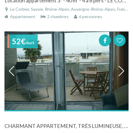
Location appartement 3* - 40 m² - 4 à 6 pers - LE CORBIER - Savoie
Le Corbier, Savoie, Rhône-Alpes, Auvergne-Rhône-Alpes, France
Appartement
2 chambres
6 personnes
52€
/nuit
CHARMANT APPARTEMENT, TRÈS LUMINEUSE, ENSOLEILLÉ, SPACIEUX, RÉGION ALICANTE