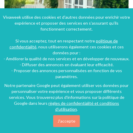
Vivaweek utilise des cookies et d'autres données pour enrichir votre
expérience et proposer des services en s'assurant qu'ils
fonctionnent correctement.
Votre appartement 8 couchages au sein d'une vieille bâtisse rénovée
Si vous acceptez, tout en respectant notre
politique de
Charvonnex, Haute-Savoie, Rhône-Alpes, Auvergne-Rhône-Alpes, France
confidentialité
, nous utiliserons également ces cookies et ces
données pour :
Appartement
3 chambres
8 personnes
- Améliorer la qualité de nos services et en développer de nouveaux.
- Diffuser des annonces en évaluant leur efficacité.
- Proposer des annonces personnalisées en fonction de vos
paramètres.
Notre partenaire Google peut également utiliser vos données pour
personnaliser votre expérience et vous proposer différents
services. Vous trouverez plus d'informations sur la politique de
Google dans leurs
règles de confidentialité et conditions
d'utilisation
.
J'accepte