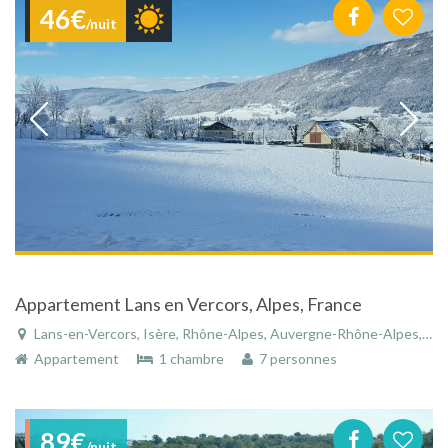
46€
/nuit
Appartement Lans en Vercors, Alpes, France
Lans-en-Vercors, Isère, Rhône-Alpes, Auvergne-Rhône-Alpes, France
Appartement
1 chambre
7 personnes
89€
/nuit