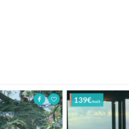
139€
/nuit