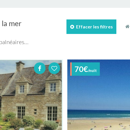
 la mer
Effacer les filtres
 balnéaires…
70€
/nuit