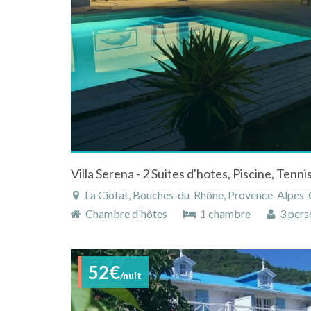
La Ciotat, Bouches-du-Rhône, Provence-Alpes-C
Chambre d'hôtes
1 chambre
3 pers
52€
/nuit