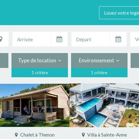
Louez votre log
V
Type de location
Environnement
1 critère
1 critère
Chalet à Thenon
Villa à Sainte-Anne