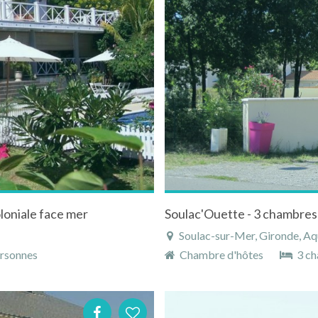
loniale face mer
Soulac'Ouette - 3 chambres 
Soulac-sur-Mer, Gironde, Aqu
rsonnes
Chambre d'hôtes
3 ch