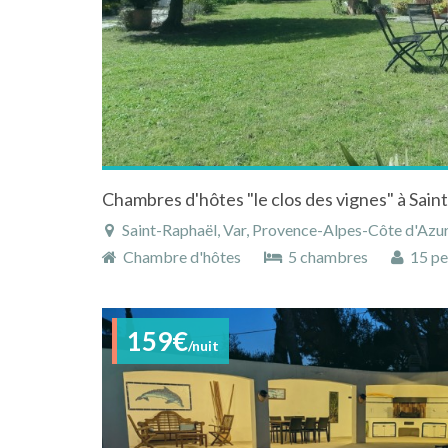
Saint-Raphaël, Var, Provence-Alpes-Côte d'Azur
Chambre d'hôtes
5 chambres
15 pe
159€
/nuit