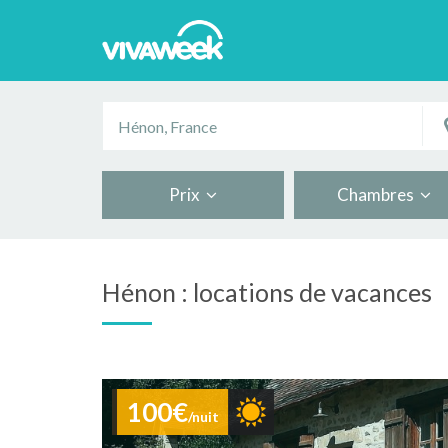
Prix
Chambres
Hénon : locations de vacances
100€
/nuit