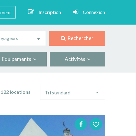
Inscription
Connexion
ement
Rechercher
oyageurs
Equipements
Activités
Ordre
122 locations
Tri standard
de
tri