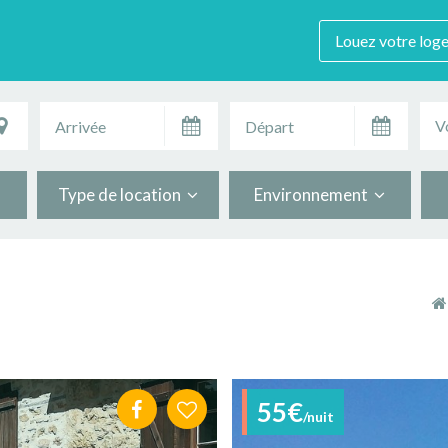
Louez votre log
V
Type de location
Environnement
55€
/nuit