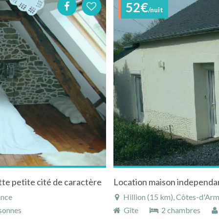
52€
/nuit
te petite cité de caractère
Location maison independant
ance
Hillion (15 km), Côtes-d'Arm
sonnes
Gîte
2 chambres