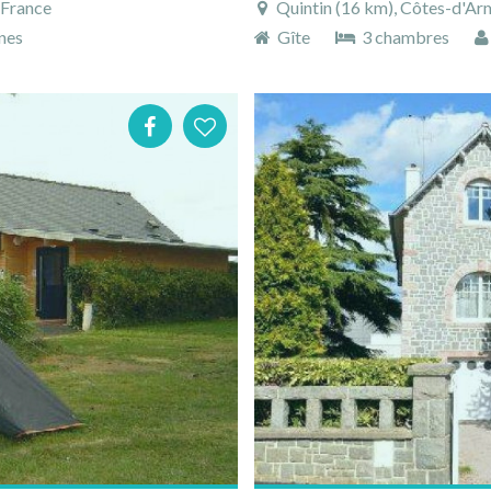
 France
Quintin (16 km), Côtes-d'Arm
nes
Gîte
3 chambres