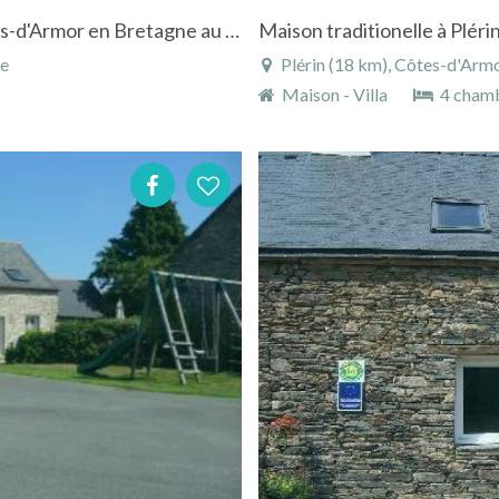
Location mobile-home à Hillion dans les Côtes-d'Armor en Bretagne au camping "Le Bellevuemer"
ce
Plérin (18 km), Côtes-d'Armo
Maison - Villa
4 cham