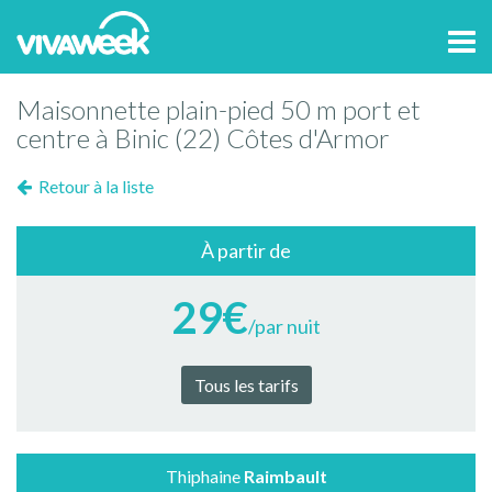
Tog
navi
Maisonnette plain-pied 50 m port et
centre à Binic (22) Côtes d'Armor
Retour à la liste
À partir de
29€
/par nuit
Tous les tarifs
Thiphaine
Raimbault