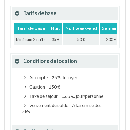
Tarifs de base
Tarif de base
Nuit
Nuit week-end
Semaine
M
Minimum 2 nuits
35 €
50 €
200 €
Conditions de location
Acompte
25% du loyer
Caution
150 €
Taxe de séjour
0.65 €/jour/personne
Versement du solde
A la remise des
clés