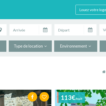
Louez votre log
V
Type de location
Environnement
113€
/nuit