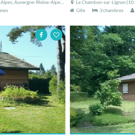
s, Auvergne-Rhône-Alpes, France
Le Chambon-sur-Lignon (10 km),
nnes
Gîte
3 chambres