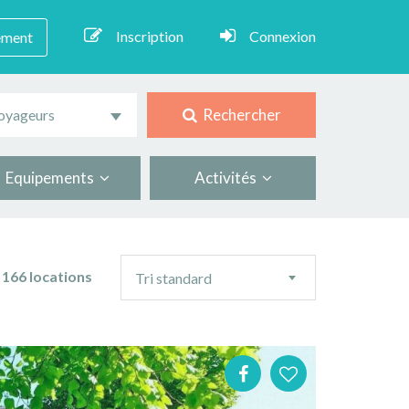
Inscription
Connexion
ement
Rechercher
oyageurs
Equipements
Activités
Ordre
166 locations
Tri standard
de
tri