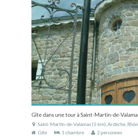
Saint-Martin-de-Valamas (5 km), Ardèche, Rhône-Alp
Gîte
1 chambre
2 personnes