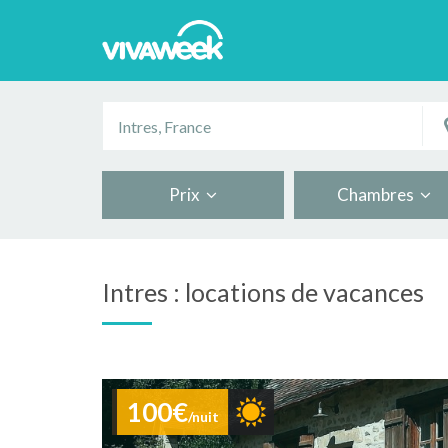
Prix
Chambres
Intres : locations de vacances
100€
/nuit