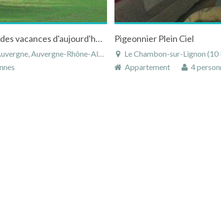
Le charme d'une maison de grand mère pour des vacances d'aujourd'hui auChambon-sur-Lignon
Pigeonnier Plein Ciel
e, Auvergne-Rhône-Alpes, France
Le Chambon-sur-Lignon (10 km),
nnes
Appartement
4 person