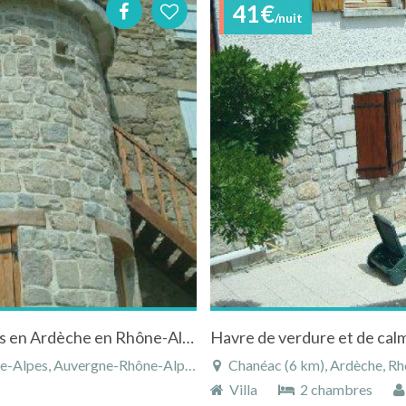
41€
/nuit
Gîte dans une tour à Saint-Martin-de-Valamas en Ardèche en Rhône-Alpes
Havre de verdure et de cal
es, Auvergne-Rhône-Alpes, France
Chanéac (6 km), Ardèche, Rh
Villa
2 chambres