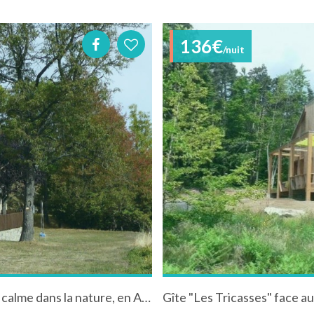
136€
/nuit
Super gîte rural, 8 couchages, lac à 7,5 km, au calme dans la nature, en Ardèche Rhône-Alpes France dans une batisse en pierres