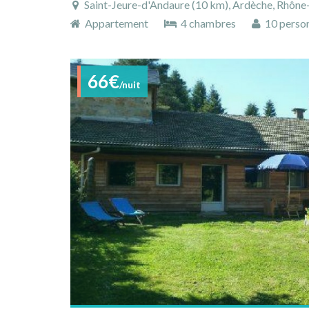
Saint-Jeure-d'Andaure (10 km), Ardèche, Rhône-Alpe
Appartement
4 chambres
10 perso
66€
/nuit