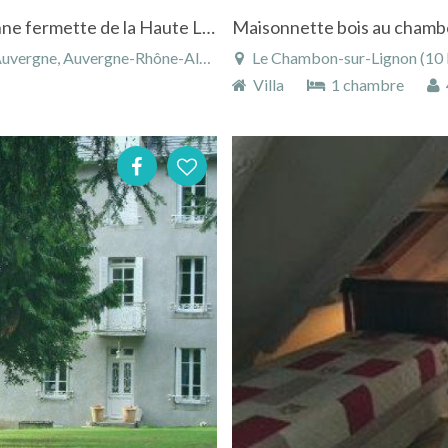
2 gites de charme amenages dans une ancienne fermette de la Haute Loire
Maisonnette bois au chamb
e, Auvergne-Rhône-Alpes, France
Le Chambon-sur-Lignon (10 km),
Villa
1 chambre
4