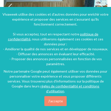
Vivaweek utilise des cookies et d'autres données pour enrichir votre
expérience et proposer des services en s'assurant qu'ils
fonctionnent correctement.
Si vous acceptez, tout en respectant notre
politique de
confidentialité
, nous utiliserons également ces cookies et ces
données pour :
- Améliorer la qualité de nos services et en développer de nouveaux.
Loue appartement 4 pers. tout confort et tout refait à neuf à Val Thorens
- Diffuser des annonces en évaluant leur efficacité.
- Proposer des annonces personnalisées en fonction de vos
Val Thorens (35 km), Savoie, Rhône-Alpes, Auvergne-Rhône-Alpes, France
paramètres.
Studio
4 personnes
Notre partenaire Google peut également utiliser vos données pour
personnaliser votre expérience et vous proposer différents
services. Vous trouverez plus d'informations sur la politique de
Google dans leurs
règles de confidentialité et conditions
d'utilisation
.
J'accepte