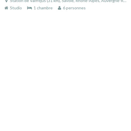
Station de Valfréjus (31 km), Savoie, Rhône-Alpes, Auvergne-Rhône-Alpes, France
Studio
1 chambre
6 personnes