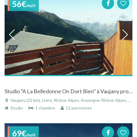
56€
/nuit
Studio "A La Belledonne On Dort Bien" à Vaujany proche de L'alpes D'Huez
Vaujany (22 km), Isère, Rhône-Alpes, Auvergne-Rhône-Alpes, France
Studio
1 chambre
12 personnes
69€
/nuit