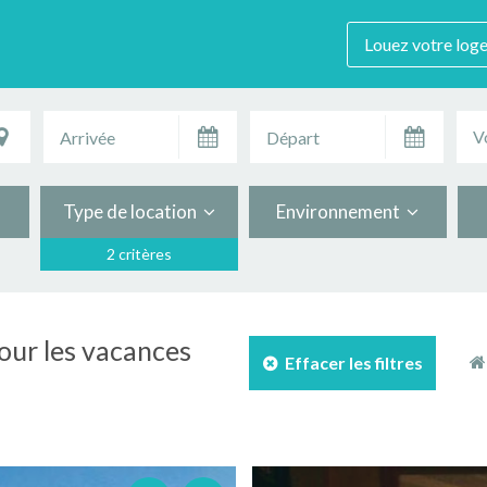
Louez votre log
V
Type de location
Environnement
2 critères
pour les vacances
Effacer les filtres