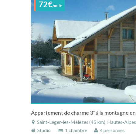
72€
/nuit
Saint-Léger-les-Mélèzes (45 km), Hautes-Alpes, Pro
Studio
1 chambre
4 personnes