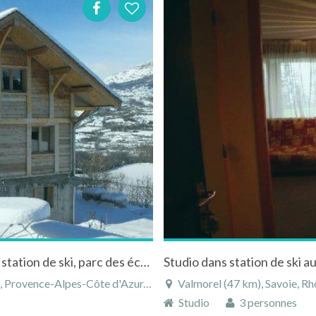
Appartement de charme 3* à la montagne en station de ski, parc des écrins dans les Hautes Alpes
Studio dans station de ski a
vence-Alpes-Côte d'Azur, France
Valmorel (47 km), Savoie, R
Studio
3 personnes