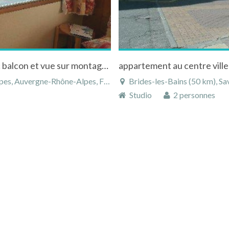
Studio à Pralognan la Vanoise en Savoie, avec balcon et vue sur montagnes
s, Auvergne-Rhône-Alpes, France
Brides-les-Bains (50 km), S
Studio
2 personnes