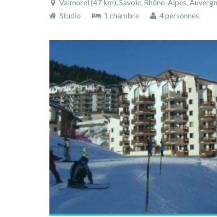
Valmorel (47 km), Savoie, Rhône-Alpes, Auverg
Studio
1 chambre
4 personnes