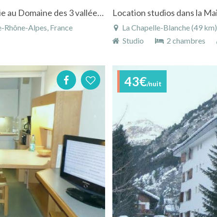
Appartement "Le Kalinka" à La Tania en Savoie au Domaine des 3 vallées COURCHEVEL
e-Rhône-Alpes, France
La Chapelle-Blanche (49 km), 
Studio
2 chambres
43€
/nuit