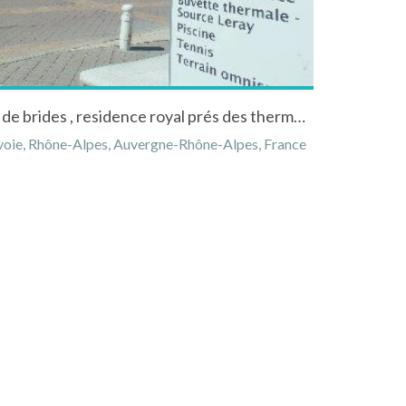
appartement au centre ville de brides , residence royal prés des thermes et du télécabine del'olympe
avoie, Rhône-Alpes, Auvergne-Rhône-Alpes, France