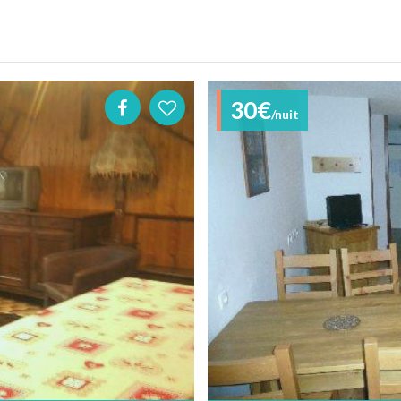
30€
/nuit