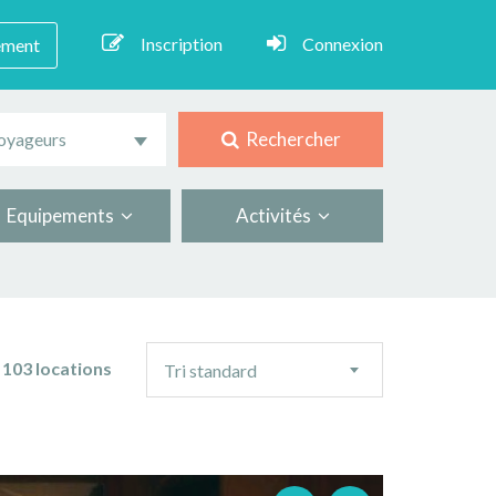
Inscription
Connexion
ement
Rechercher
oyageurs
Equipements
Activités
Ordre
103 locations
Tri standard
de
tri