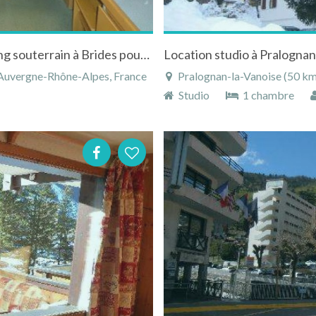
Studio meublé de 28 m2 avec balcon et parking souterrain à Brides pour curiste
, Auvergne-Rhône-Alpes, France
Pralognan-la-Vanoise (50 km),
Studio
1 chambre