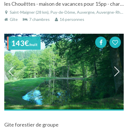
les Chouêttes - maison de vacances pour 15pp - charmant et comfortable
Saint-Maigner (28 km), Puy-de-Dôme, Auvergne, Auvergne-Rhône-Alpes, France
Gîte
7 chambres
16 personnes
143€
/nuit
Gite forestier de groupe