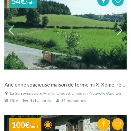
54€
/nuit
Ancienne spacieuse maison de ferme mi XIXème, récemment rénovée, au calme
La Serre-Bussière-Vieille, Creuse, Limousin, Nouvelle-Aquitaine, France
Gîte
4 chambres
11 personnes
100€
/nuit