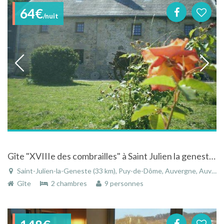
64€
/nuit
Gîte "XVIIIe des combrailles" à Saint Julien la geneste dans le Puy de Dôme en Auvergne
Saint-Julien-la-Geneste (33 km), Puy-de-Dôme, Auvergne, Auvergne-Rhône-Alpes, France
Gîte
2 chambres
9 personnes