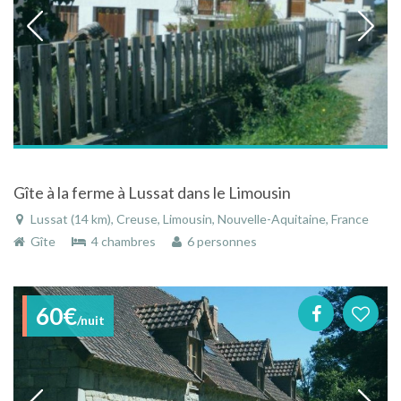
Gîte à la ferme à Lussat dans le Limousin
Lussat (14 km), Creuse, Limousin, Nouvelle-Aquitaine, France
Gîte
4 chambres
6 personnes
60€
/nuit