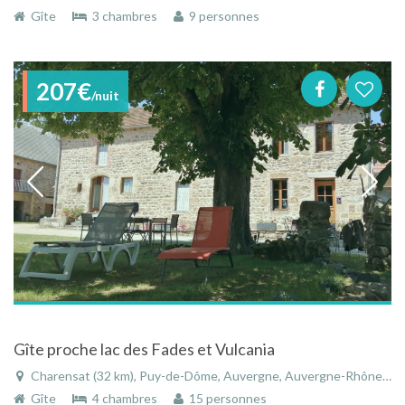
Gîte
3 chambres
9 personnes
207€
/nuit
Gîte proche lac des Fades et Vulcania
Charensat (32 km), Puy-de-Dôme, Auvergne, Auvergne-Rhône-Alpes, France
Gîte
4 chambres
15 personnes