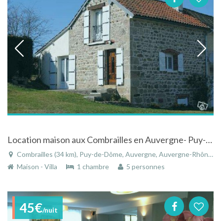
Location maison aux Combrailles en Auvergne- Puy-de-Dôme vue sur massif du Sancy
Combrailles (34 km), Puy-de-Dôme, Auvergne, Auvergne-Rhône-Alpes, France
Maison - Villa
1 chambre
5 personnes
45€
/nuit