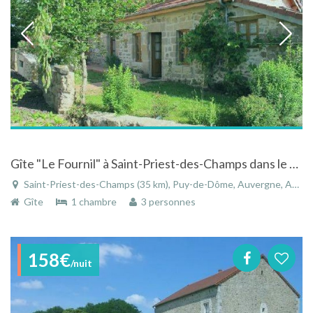
Gîte "Le Fournil" à Saint-Priest-des-Champs dans le Puy-de-Dôme - Auvergne
Saint-Priest-des-Champs (35 km), Puy-de-Dôme, Auvergne, Auvergne-Rhône-Alpes, France
Gîte
1 chambre
3 personnes
158€
/nuit