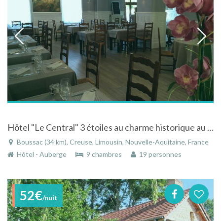
Hôtel "Le Central" 3 étoiles au charme historique au centre ville de Boussac
Boussac (34 km), Creuse, Limousin, Nouvelle-Aquitaine, France
Hôtel - Auberge
9 chambres
19 personnes
52€
/nuit