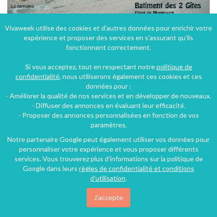
Vivaweek utilise des cookies et d'autres données pour enrichir votre
expérience et proposer des services en s'assurant qu'ils
gîtes avec piscine/pêche/restauration avec réservation à l'étang de montmazot
fonctionnent correctement.
Ars-les-Favets (38 km), Puy-de-Dôme, Auvergne, Auvergne-Rhône-Alpes, France
Si vous acceptez, tout en respectant notre
politique de
Gîte
3 chambres
8 personnes
confidentialité
, nous utiliserons également ces cookies et ces
données pour :
- Améliorer la qualité de nos services et en développer de nouveaux.
32€
- Diffuser des annonces en évaluant leur efficacité.
/nuit
- Proposer des annonces personnalisées en fonction de vos
paramètres.
Notre partenaire Google peut également utiliser vos données pour
personnaliser votre expérience et vous proposer différents
services. Vous trouverez plus d'informations sur la politique de
Google dans leurs
règles de confidentialité et conditions
d'utilisation
.
J'accepte