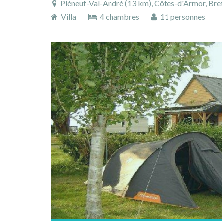
Pléneuf-Val-André (13 km), Côtes-d'Armor, Bre
Villa
4 chambres
11 personnes