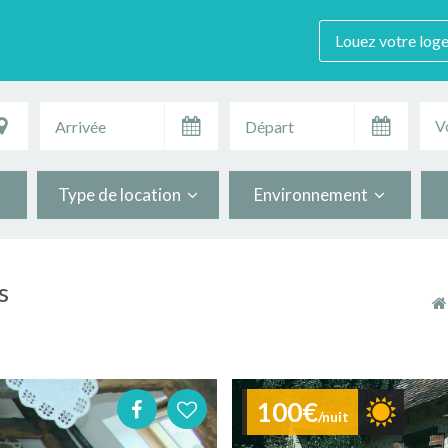
Louez votre log
V
Type de location
Environnement
s
100€
/nuit