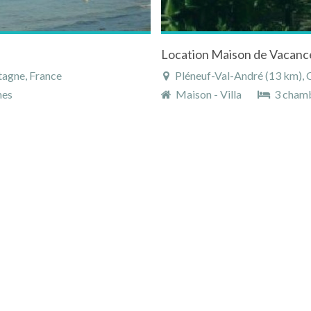
tagne, France
Pléneuf-Val-André (13 km), 
nes
Maison - Villa
3 cham