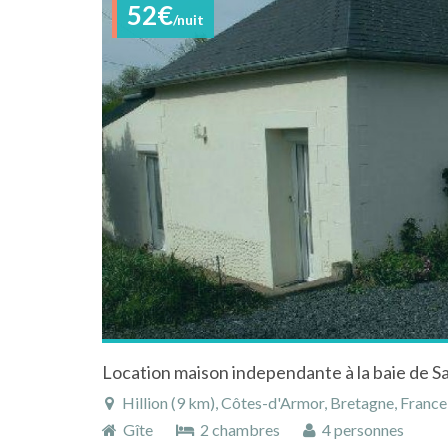
52€
/nuit
Location maison independante à la baie de S
Hillion (9 km), Côtes-d'Armor, Bretagne, France
Gîte
2 chambres
4 personnes