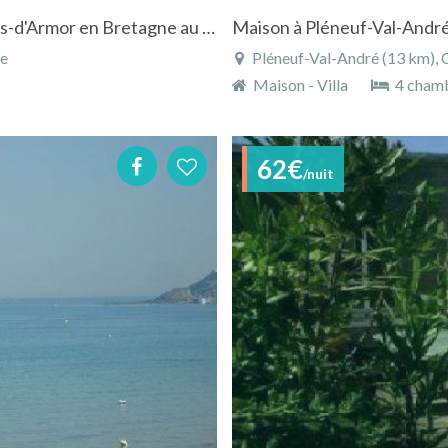
Location mobile-home à Hillion dans les Côtes-d'Armor en Bretagne au camping "Le Bellevuemer"
ce
Pléneuf-Val-André (13 km), 
Maison - Villa
4 cham
62€
/nuit