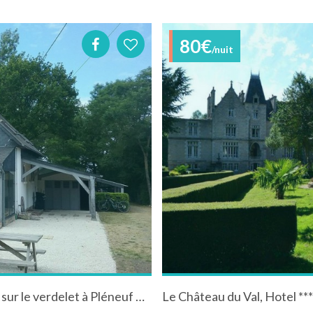
80€
/nuit
Villa traditionnelle avec piscine privée et vue sur le verdelet à Pléneuf Val André en Bretagne.