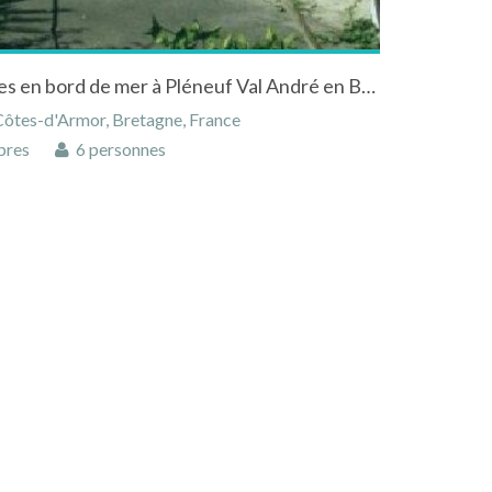
Location Maison de Vacances en bord de mer à Pléneuf Val André en Bretagne
Côtes-d'Armor, Bretagne, France
bres
6 personnes