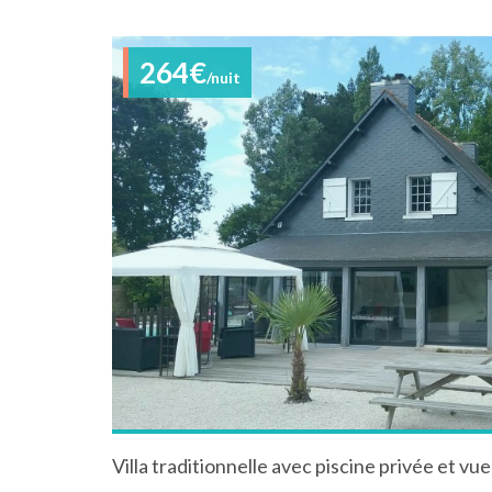
264€
/nuit