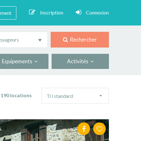
Inscription
Connexion
ement
Rechercher
oyageurs
Equipements
Activités
Ordre
190 locations
Tri standard
de
tri