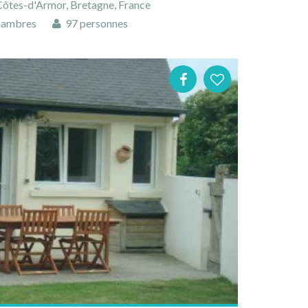
Côtes-d'Armor, Bretagne, France
hambres
97 personnes