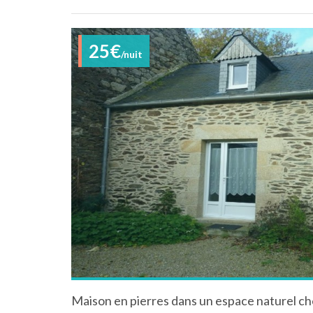
25€
/nuit