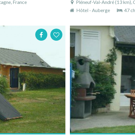
tagne, France
Pléneuf-Val-André (13 km), 
Hôtel - Auberge
47 c