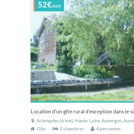
52€
/nuit
Location d'un gîte rural d'exception dans le 
Arlempdes (6 km), Haute-Loire, Auvergne, Auv
Gîte
2 chambres
4 personnes