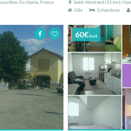
ssillon, Occitanie, France
Saint-Vénérand (12 km), Hau
Gîte
3 chambres
60€
/nuit