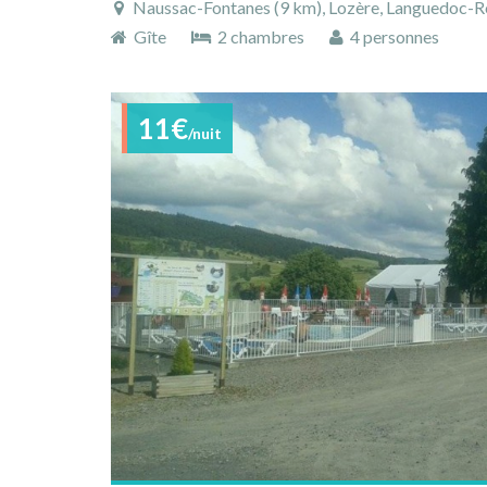
Naussac-Fontanes (9 km), Lozère, Languedoc-Rou
Gîte
2 chambres
4 personnes
11€
/nuit