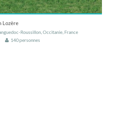
n Lozère
anguedoc-Roussillon, Occitanie, France
140 personnes