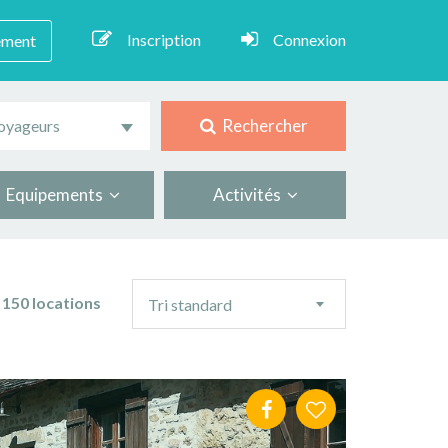
Inscription
Connexion
ement
Rechercher
oyageurs
Equipements
Activités
Ordre
150 locations
Tri standard
de
tri