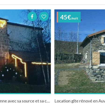
45€
/nuit
Gîte de charme dans une vieille maison paysanne avec sa source et sa cheminée d'origine .
Location gîte rénové en Au