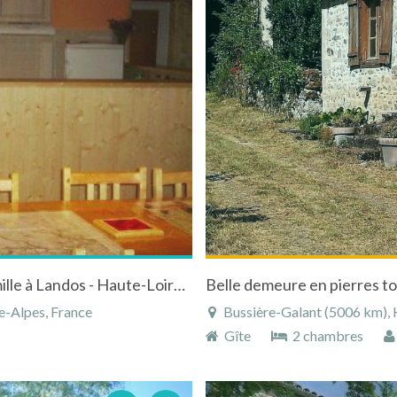
Location d'un gite de groupe, d'étape, de famille à Landos - Haute-Loire - Auvergne
Belle demeure en pierres to
e-Alpes, France
Bussière-Galant (5006 km), H
Gîte
2 chambres