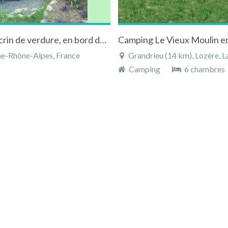
Le gîte de vallet, (La Loutre) Niché dans un écrin de verdure, en bord de Loire.
Camping Le Vieux Moulin e
ne-Rhône-Alpes, France
Grandrieu (14 km), Lozère, L
Camping
6 chambres