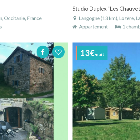
Studio Duplex "Les Chauve
, Occitanie, France
Langogne (13 km), Lozère, La
s
Appartement
1 cham
13€
/nuit