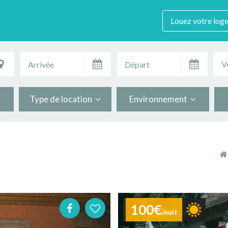
Louez votre log
V
Type de location
Environnement
100€
/nuit