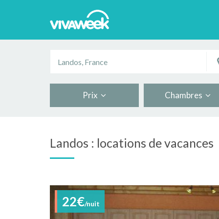
Prix
Chambres
Landos : locations de vacances
22€
/nuit