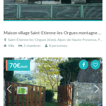
Maison village Saint-Etienne-les-Orgues montagne de lure
Saint-Étienne-les-Orgues (6 km), Alpes-de-Haute-Provence, Provence-Alpes-Côte d'Azur, France
Villa
3 chambres
8 personnes
70€
/nuit