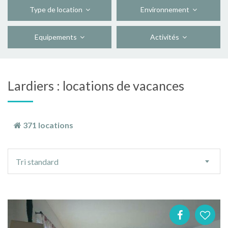
Type de location
Environnement
Equipements
Activités
Lardiers : locations de vacances
371 locations
Ordre
Tri standard
de
tri