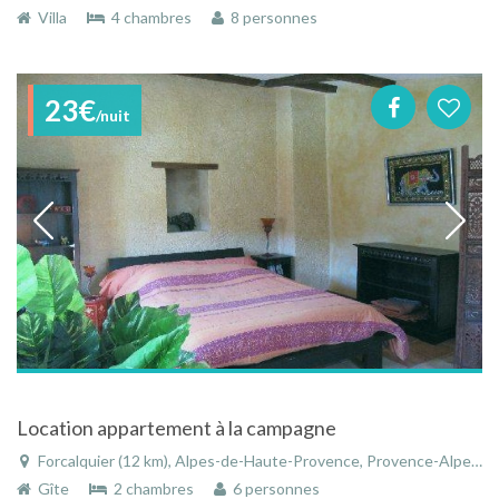
Villa
4 chambres
8 personnes
23€
/nuit
Location appartement à la campagne
Forcalquier (12 km), Alpes-de-Haute-Provence, Provence-Alpes-Côte d'Azur, France
Gîte
2 chambres
6 personnes