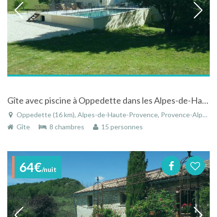
Gîte avec piscine à Oppedette dans les Alpes-de-Haute-Provence dans le Lubéron en Provence
Oppedette (16 km), Alpes-de-Haute-Provence, Provence-Alpes-Côte d'Azur, France
Gîte
8 chambres
15 personnes
64€
/nuit