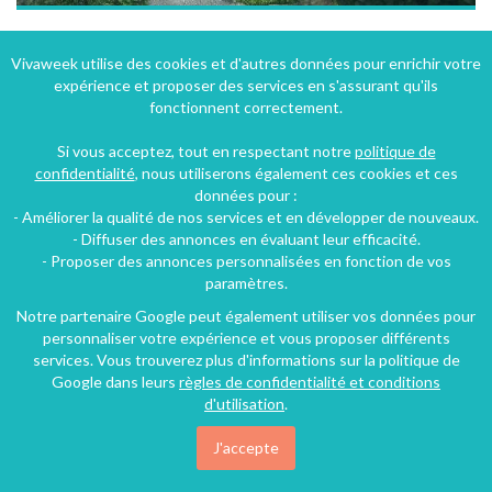
Location d'une ancienne Bergerie à Valbelle
Vivaweek utilise des cookies et d'autres données pour enrichir votre
expérience et proposer des services en s'assurant qu'ils
Valbelle (17 km), Alpes-de-Haute-Provence, Provence-Alpes-Côte d'Azur, France
fonctionnent correctement.
Gîte
2 chambres
7 personnes
Si vous acceptez, tout en respectant notre
politique de
confidentialité
, nous utiliserons également ces cookies et ces
données pour :
100€
- Améliorer la qualité de nos services et en développer de nouveaux.
/nuit
- Diffuser des annonces en évaluant leur efficacité.
- Proposer des annonces personnalisées en fonction de vos
paramètres.
Notre partenaire Google peut également utiliser vos données pour
personnaliser votre expérience et vous proposer différents
services. Vous trouverez plus d'informations sur la politique de
Google dans leurs
règles de confidentialité et conditions
d'utilisation
.
J'accepte