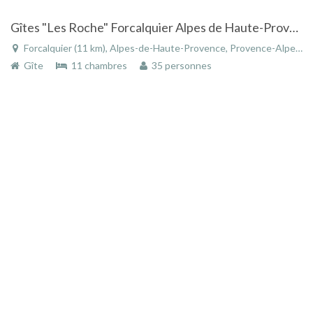
Gîtes "Les Roche" Forcalquier Alpes de Haute-Provence/Luberon
Forcalquier (11 km), Alpes-de-Haute-Provence, Provence-Alpes-Côte d'Azur, France
Gîte
11 chambres
35 personnes