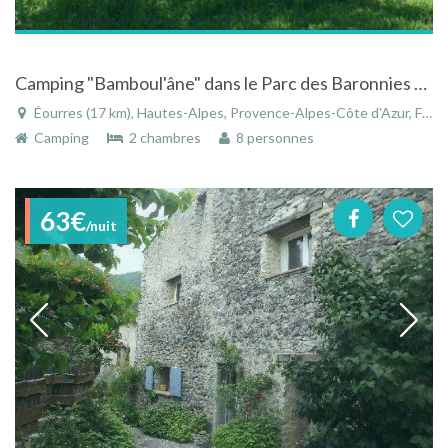
Camping "Bamboul'âne" dans le Parc des Baronnies entre Provence et Hautes Alpes
Éourres (17 km), Hautes-Alpes, Provence-Alpes-Côte d'Azur, France
Camping
2 chambres
8 personnes
63€
/nuit