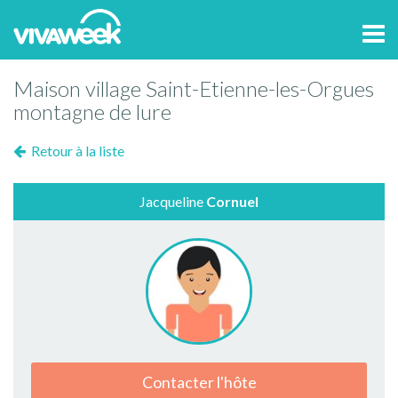
Tog
navi
Maison village Saint-Etienne-les-Orgues
montagne de lure
Retour à la liste
Jacqueline
Cornuel
Contacter l'hôte