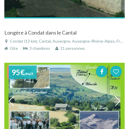
Longère à Condat dans le Cantal
Condat (12 km), Cantal, Auvergne, Auvergne-Rhône-Alpes, France
Gîte
3 chambres
11 personnes
95€
/nuit