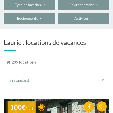
Type de location
Environnement
Equipements
Activités
Laurie : locations de vacances
209 locations
Ordre
Tri standard
de
tri
100€
/nuit