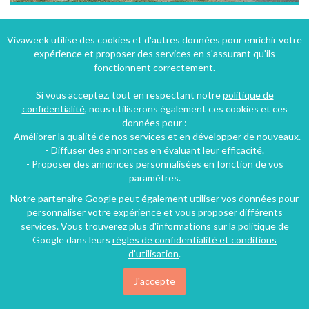
Gîte à 3 km de saint Flour dans un village rural en Auvergne
Vivaweek utilise des cookies et d'autres données pour enrichir votre
expérience et proposer des services en s'assurant qu'ils
Saint-Flour (27 km), Puy-de-Dôme, Auvergne, Auvergne-Rhône-Alpes, France
fonctionnent correctement.
Gîte
3 chambres
8 personnes
Si vous acceptez, tout en respectant notre
politique de
confidentialité
, nous utiliserons également ces cookies et ces
données pour :
- Améliorer la qualité de nos services et en développer de nouveaux.
- Diffuser des annonces en évaluant leur efficacité.
- Proposer des annonces personnalisées en fonction de vos
paramètres.
Notre partenaire Google peut également utiliser vos données pour
personnaliser votre expérience et vous proposer différents
services. Vous trouverez plus d'informations sur la politique de
Google dans leurs
règles de confidentialité et conditions
d'utilisation
.
J'accepte