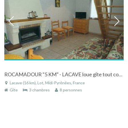
ROCAMADOUR "5 KM" - LACAVE loue gîte tout confort dans parc régional des causses du quercy
Lacave (16 km), Lot, Midi-Pyrénées, France
Gîte
3 chambres
8 personnes