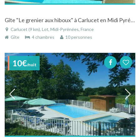
Gîte "Le grenier aux hiboux" à Carlucet en Midi Pyrénées avec piscine proche de Rocamadour
Carlucet (9 km), Lot, Midi-Pyrénées, France
Gîte
4 chambres
10 personnes
10€
/nuit