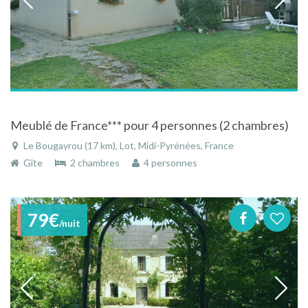
Meublé de France*** pour 4 personnes (2 chambres)
Le Bougayrou (17 km), Lot, Midi-Pyrénées, France
Gîte
2 chambres
4 personnes
79€
/nuit