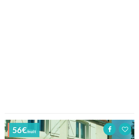
56€
/nuit