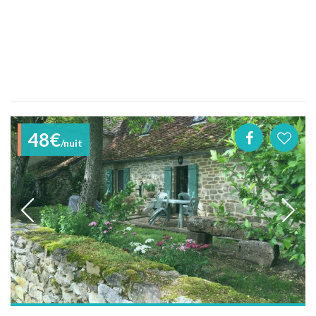
48€
/nuit