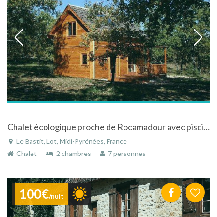
Chalet écologique proche de Rocamadour avec piscine
Le Bastit, Lot, Midi-Pyrénées, France
Chalet
2 chambres
7 personnes
100€
/nuit