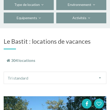
Type de location
Environnement
Equipements
Activités
Le Bastit : locations de vacances
304 locations
Ordre
Tri standard
de
tri