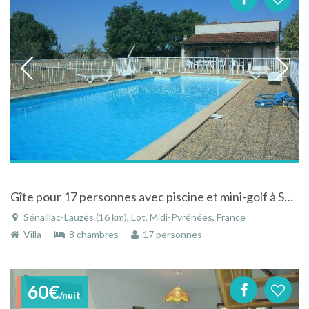
Gîte pour 17 personnes avec piscine et mini-golf à Sénaillac-Lauzès dans le Lot en Midi-Pyrénées
Sénaillac-Lauzès (16 km), Lot, Midi-Pyrénées, France
Villa
8 chambres
17 personnes
60€
/nuit