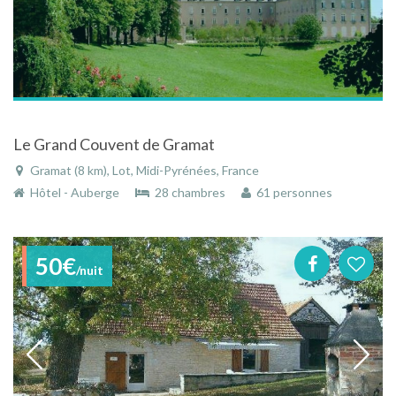
Le Grand Couvent de Gramat
Gramat (8 km), Lot, Midi-Pyrénées, France
Hôtel - Auberge
28 chambres
61 personnes
50€
/nuit