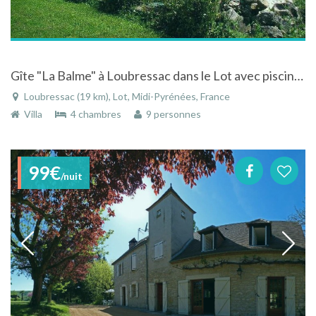
Gîte "La Balme" à Loubressac dans le Lot avec piscine privée et vue sur les Causses du Quercy
Loubressac (19 km), Lot, Midi-Pyrénées, France
Villa
4 chambres
9 personnes
99€
/nuit