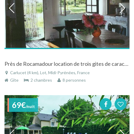
Près de Rocamadour location de trois gites de caractère indépendants
Carlucet (4 km), Lot, Midi-Pyrénées, France
Gîte
2 chambres
8 personnes
69€
/nuit