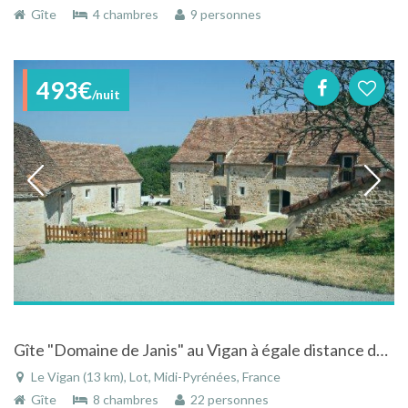
Gîte
4 chambres
9 personnes
493€
/nuit
Gîte "Domaine de Janis" au Vigan à égale distance de Sarlat Rocamadour Saint-cirq lapopie
Le Vigan (13 km), Lot, Midi-Pyrénées, France
Gîte
8 chambres
22 personnes